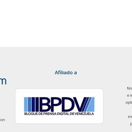
Afiliado a
No
e 
opt
ex
con