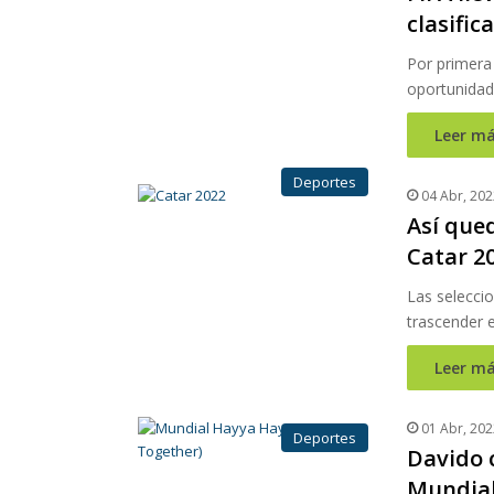
clasific
Por primera 
oportunidad
Leer má
Deportes
04 Abr, 202
Así que
Catar 2
Las selecci
trascender 
Leer má
01 Abr, 202
Deportes
Davido 
Mundial