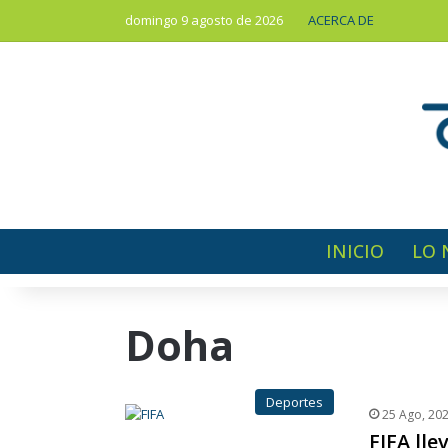
domingo 9 agosto de 2026
ACERCA DE
INICIO
LO 
Doha
Deportes
25 Ago, 20
FIFA lle