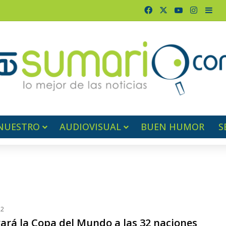
Facebook
X
YouTube
Instag
Bar
NUESTRO
AUDIOVISUAL
BUEN HUMOR
S
22
vará la Copa del Mundo a las 32 naciones