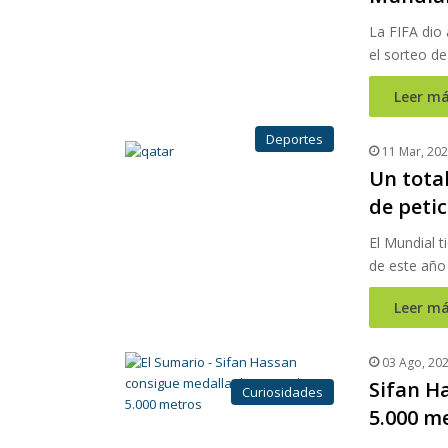
La FIFA dio
el sorteo d
Leer má
Deportes
11 Mar, 20
Un total
de peti
El Mundial 
de este año
Leer má
03 Ago, 20
Sifan H
Curiosidades
5.000 m