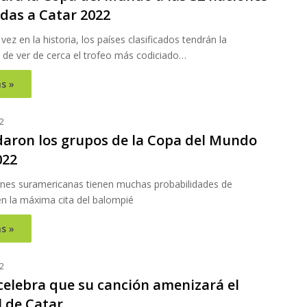
adas a Catar 2022
vez en la historia, los países clasificados tendrán la
 de ver de cerca el trofeo más codiciado…
s »
2
daron los grupos de la Copa del Mundo
022
ones suramericanas tienen muchas probabilidades de
en la máxima cita del balompié
s »
2
celebra que su canción amenizará el
 de Catar