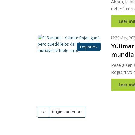
Ahora, la at
deberá corre
Leer má
29 May, 20
Yulimar 
Deportes
mundial 
Pese a ser l
Rojas tuvo 
Leer má
Página anterior