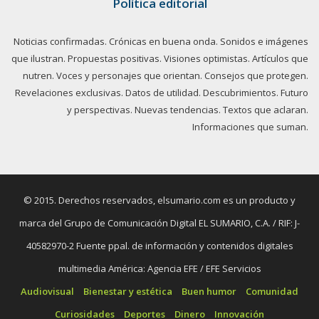
Política editorial
Noticias confirmadas. Crónicas en buena onda. Sonidos e imágenes
que ilustran. Propuestas positivas. Visiones optimistas. Artículos que
nutren. Voces y personajes que orientan. Consejos que protegen.
Revelaciones exclusivas. Datos de utilidad. Descubrimientos. Futuro
y perspectivas. Nuevas tendencias. Textos que aclaran.
Informaciones que suman.
© 2015. Derechos reservados, elsumario.com es un producto y
marca del Grupo de Comunicación Digital EL SUMARIO, C.A. / RIF: J-
40582970-2 Fuente ppal. de información y contenidos digitales
multimedia América: Agencia EFE / EFE Servicios
Audiovisual
Bienestar y estética
Buen humor
Comunidad
Curiosidades
Deportes
Dinero
Innovación