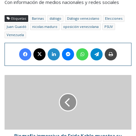
Con información de medios nacionales y redes sociales
Etiquetas
Barinas
diálogo
Diálogo venezolano
Elecciones
Juan Guaidó
nicolas maduro
oposición venezolana
PSUV
Venezuela
Facebook
X
LinkedIn
Messenger
WhatsApp
Telegram
Imprimir
Biografía
inmersiva
de
Frida
Kahlo
muestra
su
conversión
en
"ícono