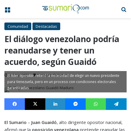
Menú
B
Comunidad
Destacadas
El diálogo venezolano podría
reanudarse y tener un
acuerdo, según Guaidó
30 Nov, 2021
1 minuto de lectura
El líder opositor reiteró la necesidad de elegir un nuevo presidente
para Venezuela, pero en un proceso con condiciones electorales
garantizadas
Facebook
X
LinkedIn
Messenger
WhatsApp
Te
El Sumario
–
Juan Guaidó
, alto dirigente opositor nacional,
afirmó que la
oposición venezolana
pretende reanudar las