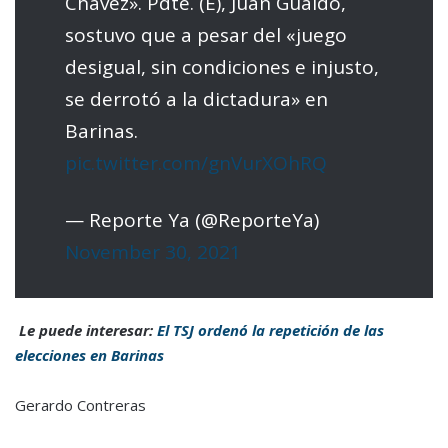
Chávez». Pdte. (E), Juan Guaidó,
sostuvo que a pesar del «juego
desigual, sin condiciones e injusto,
se derrotó a la dictadura» en
Barinas.
pic.twitter.com/gnVurXOhRQ
— Reporte Ya (@ReporteYa)
November 30, 2021
Le puede interesar:
El TSJ ordenó la repetición de las
elecciones en Barinas
Gerardo Contreras