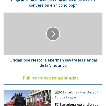
Biografía inmersiva de Frida Kahlo muestra su
pop"
conversión en "ícono pop"
¡Oficial!
José
Néstor
Pékerman
llevará
las
riendas
de
la
Vinotinto
¡Oficial! José Néstor Pékerman llevará las riendas
de la Vinotinto
Publicaciones relacionadas
FC Barcelona extendió sus