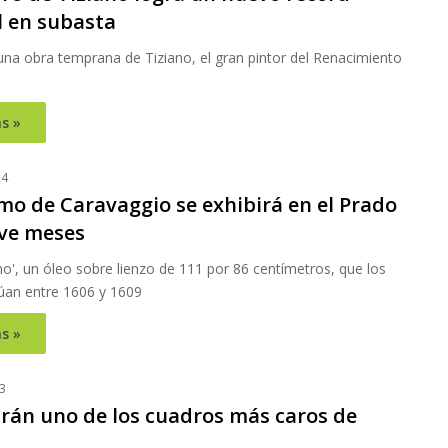
 en subasta
una obra temprana de Tiziano, el gran pintor del Renacimiento
s »
24
mo de Caravaggio se exhibirá en el Prado
ve meses
o', un óleo sobre lienzo de 111 por 86 centímetros, que los
túan entre 1606 y 1609
s »
3
rán uno de los cuadros más caros de