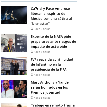
Ca7riel y Paco Amoroso
liberan el espíritu de
México con una sátira al
“bienestar”
Hace 2 horas
Experto de la NASA pide
prepararse ante riesgos de
impacto de asteroide
Hace 3 horas
FVF respalda continuidad
de Infantino en la
presidencia de la FIFA
Hace 4 horas
Marc Anthony y Yandel
serán honrados en los
Premios Juventud
Hace 5 horas
Trabajo en remoto tras la