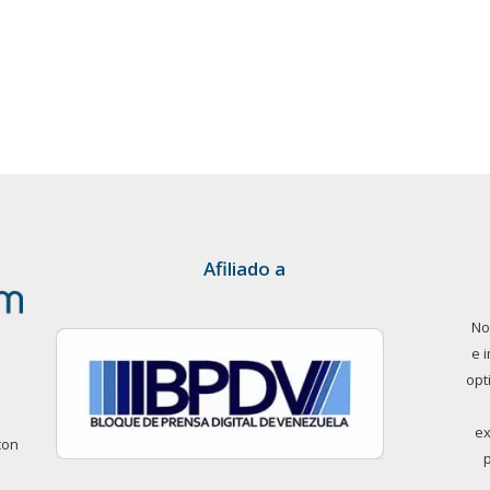
Afiliado a
No
e 
opt
ex
con