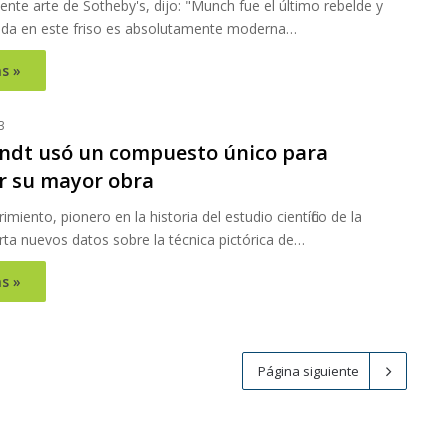
dente arte de Sotheby's, dijo: "Munch fue el último rebelde y
ada en este friso es absolutamente moderna…
s »
3
dt usó un compuesto único para
r su mayor obra
imiento, pionero en la historia del estudio científico de la
rta nuevos datos sobre la técnica pictórica de…
s »
Página siguiente