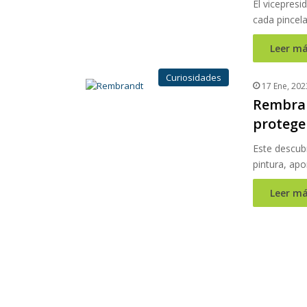
El vicepresi
cada pincel
Leer má
Curiosidades
17 Ene, 202
Rembran
protege
Este descubr
pintura, apo
Leer má