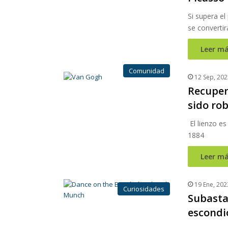
Si supera el
se convertir
Leer má
Comunidad
12 Sep, 202
Recuper
sido ro
El lienzo es
1884
Leer má
19 Ene, 202
Curiosidades
Subasta
escondió