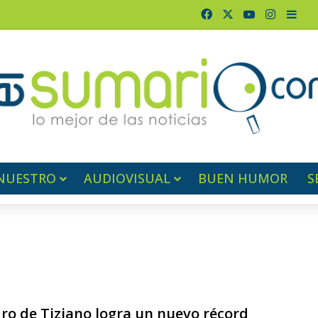
Facebook
X
YouTube
Instagr
Barr
NUESTRO
AUDIOVISUAL
BUEN HUMOR
S
ro de Tiziano logra un nuevo récord