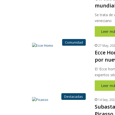
mundial
Se trata de 
veneciano
Leer má
Comunidad
27 May, 20
Ecce Ho
por nue
El 'Ecce hom
expertos si
Leer má
Destacadas
14 Sep, 202
Subasta
Picasso