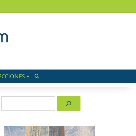
am
a lateral
ECCIONES
Buscar por
Buscar