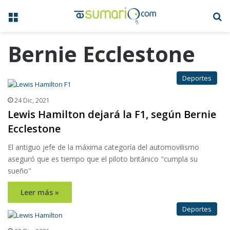
Menú
B
Bernie Ecclestone
Deportes
24 Dic, 2021
Lewis Hamilton dejará la F1, según Bernie
Ecclestone
El antiguo jefe de la máxima categoría del automovilismo
aseguró que es tiempo que el piloto británico "cumpla su
sueño"
Leer más »
Deportes