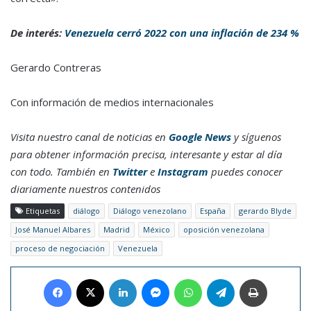
De interés:
Venezuela cerró 2022 con una inflación de 234 %
Gerardo Contreras
Con información de medios internacionales
Visita nuestro canal de noticias en
Google News
y síguenos
para obtener información precisa, interesante y estar al día
con todo. También en
Twitter
e
Instagram
puedes conocer
diariamente nuestros contenidos
Etiquetas
diálogo
Diálogo venezolano
España
gerardo Blyde
José Manuel Albares
Madrid
México
oposición venezolana
proceso de negociación
Venezuela
Facebook
X
LinkedIn
Messenger
WhatsApp
Telegram
Imprimir