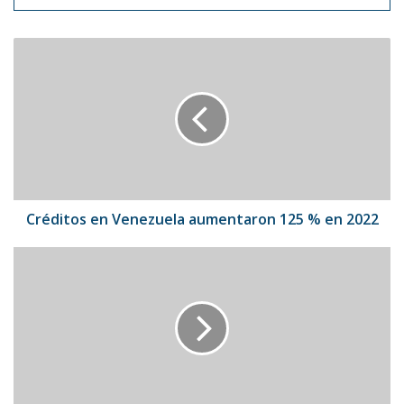
Créditos
en
Venezuela
aumentaron
125
%
en
2022
Créditos en Venezuela aumentaron 125 % en 2022
Actor
Jeremy
Renner
fue
arrollado
por
salvar
a