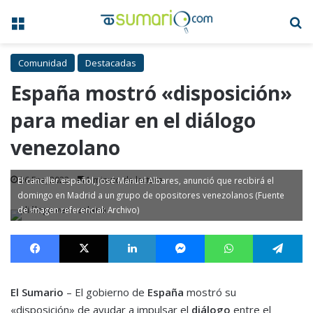
Menú
B
Comunidad
Destacadas
España mostró «disposición»
para mediar en el diálogo
venezolano
26 Ene, 2023
1 minuto de lectura
El canciller español, José Manuel Albares, anunció que recibirá el
domingo en Madrid a un grupo de opositores venezolanos (Fuente
de imagen referencial: Archivo)
Facebook
X
LinkedIn
Messenger
WhatsApp
Te
El Sumario
– El gobierno de
España
mostró su
«disposición» de ayudar a impulsar el
diálogo
entre el