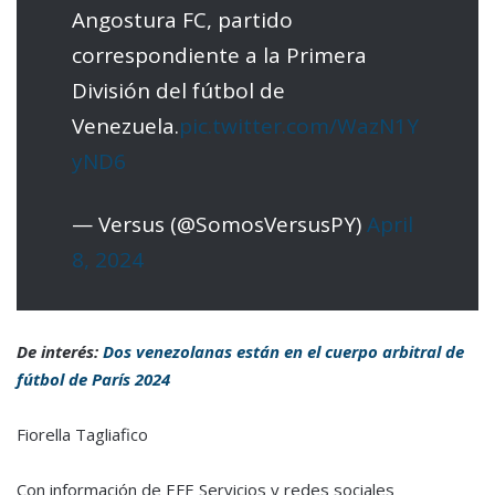
Angostura FC, partido
correspondiente a la Primera
División del fútbol de
Venezuela.
pic.twitter.com/WazN1Y
yND6
— Versus (@SomosVersusPY)
April
8, 2024
De interés:
Dos venezolanas están en el cuerpo arbitral de
fútbol de París 2024
Fiorella Tagliafico
Con información de EFE Servicios y redes sociales