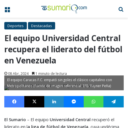
Menú
B
Deportes
Destacadas
El equipo Universidad Central
recupera el liderato del fútbol
en Venezuela
08 Abr, 2024
1 minuto de lectura
El equipo Caracas F.C. empató sin goles el clásico capitalino con
Metropolitanos (Fuente de imagen referencial: EFE/ Rayner Peña)
Facebook
X
LinkedIn
Messenger
WhatsApp
Te
El Sumario
– El equipo
Universidad Central
recuperó el
liderato en l
a liga de fútbol de Venezuela
, cuya undécima