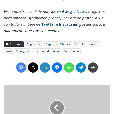
Visita nuestro canal de noticias en
Google News
y síguenos
para obtener información precisa, interesante y estar al día
con todo. También en
Twitter
e
Instagram
puedes conocer
diariamente nuestros contenidos
Etiquetas
Angostura
Deportivo Táchira
fútbol
liderato
Liga
Monagas
Universidad Central
Venezuela
Facebook
X
LinkedIn
Messenger
WhatsApp
Telegram
Imprimir
Beyoncé
es
número
1
en
ventas