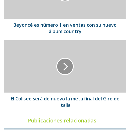
con
su
nuevo
álbum
Beyoncé es número 1 en ventas con su nuevo
country
álbum country
El
Coliseo
será
de
nuevo
la
meta
final
del
Giro
El Coliseo será de nuevo la meta final del Giro de
de
Italia
Italia
Publicaciones relacionadas