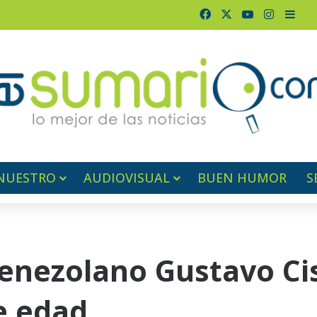
Facebook
X
YouTube
Instagr
Barr
NUESTRO
AUDIOVISUAL
BUEN HUMOR
S
enezolano Gustavo Cis
e edad