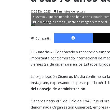
29 Dic, 2023
3 minutos de lectura
Gustavo Cisneros Rendiles se había posicionado com
billones, según Forbes (Fuente de imagen referencial: T
Facebook
Compartir
El Sumario
– El destacado y reconocido
empre
importante conglomerado internacional de med
viernes 29 de diciembre en los Estados Unidos
La organización
Cisneros Media
confirmó su fa
Instagram, expresando su pesar por la pérdid
del Consejo de Administración
.
Cisneros nació el 1 de junio de 1945, fue el pr
denominada Organización Cisneros), empresa d