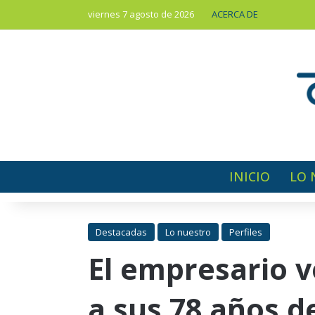
viernes 7 agosto de 2026
ACERCA DE
INICIO
LO 
Destacadas
Lo nuestro
Perfiles
El empresario v
a sus 78 años d