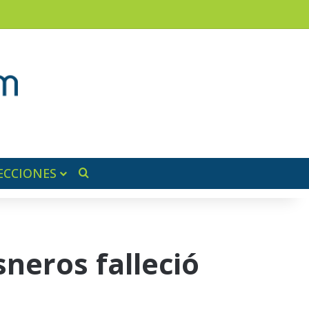
am
a lateral
ECCIONES
Buscar por
neros falleció