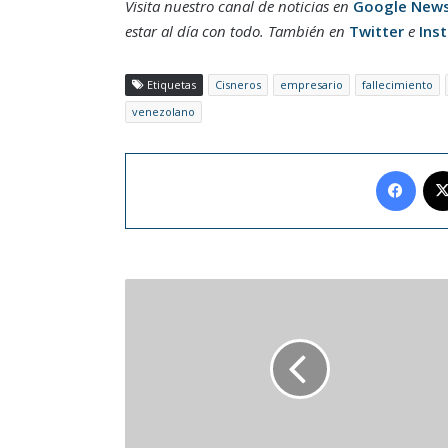
Visita nuestro canal de noticias en
Google New
estar al día con todo. También en
Twitter
e
Ins
Etiquetas
Cisneros
empresario
fallecimiento
venezolano
Face
La
NASA
reprograma
su
viaje
a
la
Luna