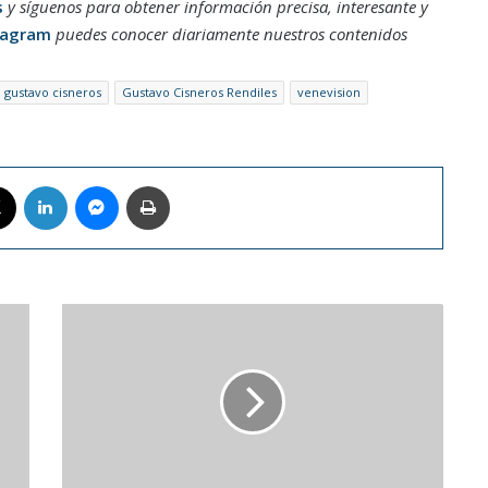
s
y síguenos para obtener información precisa, interesante y
tagram
puedes conocer diariamente nuestros contenidos
gustavo cisneros
Gustavo Cisneros Rendiles
venevision
book
X
LinkedIn
Messenger
Imprimir
Rómulo
Otero
se
convirtió
en
el
nuevo
jugador