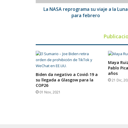
para
febrero
La NASA reprograma su viaje a la Luna
para febrero
Publicaci
Maya Ruiz
Pablo Pica
años
Biden da negativo a Covid-19 a
su llegada a Glasgow para la
21 Dic, 2
COP26
01 Nov, 2021