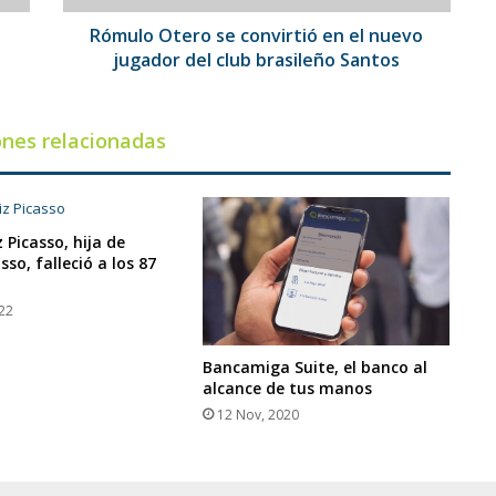
del
club
Rómulo Otero se convirtió en el nuevo
brasileño
jugador del club brasileño Santos
Santos
ones relacionadas
 Picasso, hija de
sso, falleció a los 87
022
Bancamiga Suite, el banco al
alcance de tus manos
12 Nov, 2020