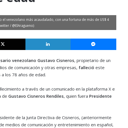
o el venezolano más acaudalado, con una fortuna de más de US$ 4
witter / @ElAragueno)
X
LinkedIn
Messe
sario venezolano Gustavo Cisneros
, propietario de un
ios de comunicación y otras empresas,
falleció
este
 a los 78 años de edad.
llecimiento a través de un comunicado en la plataforma X e
a de
Gustavo Cisneros Rendiles
, quien fuera
Presidente
esidente de la Junta Directiva de Cisneros, (anteriormente
e medios de comunicación y entretenimiento en español,