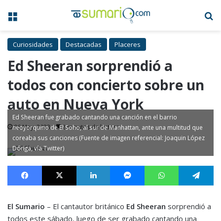
Menú
B
Curiosidades
Destacadas
Placeres
Ed Sheeran sorprendió a
todos con concierto sobre un
auto en Nueva York
Ed Sheeran fue grabado cantando una canción en el barrio
06 May, 2023
2 minutos de lectura
neoyorquino de El Soho, al sur de Manhattan, ante una multitud que
coreaba sus canciones (Fuente de imagen referencial: Joaquin López
Dóriga, vía Twitter)
Facebook
X
LinkedIn
Messenger
WhatsApp
Te
El Sumario
– El cantautor británico
Ed Sheeran
sorprendió a
todos este sábado, luego de ser grabado cantando una