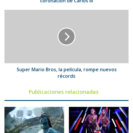
coronación de Carlos III
Super
Mario
Bros,
la
película,
rompe
nuevos
récords
Super Mario Bros, la película, rompe nuevos
récords
Publicaciones relacionadas