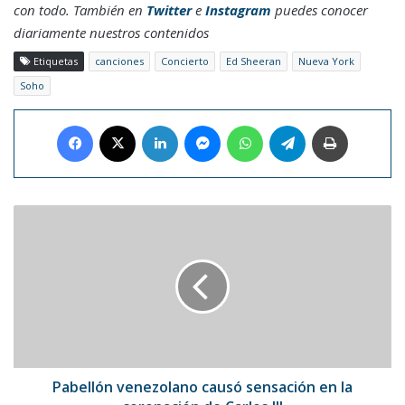
con todo. También en
Twitter
e
Instagram
puedes conocer
diariamente nuestros contenidos
Etiquetas
canciones
Concierto
Ed Sheeran
Nueva York
Soho
Facebook
X
LinkedIn
Messenger
WhatsApp
Telegram
Imprimir
Pabellón
venezolano
causó
sensación
en
la
coronación
de
Carlos
III
Pabellón venezolano causó sensación en la