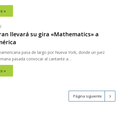
s »
2
ran llevará su gira «Mathematics» a
érica
teamericana pasa de largo por Nueva York, donde un juez
semana pasada convocar al cantante a…
s »
Página siguiente