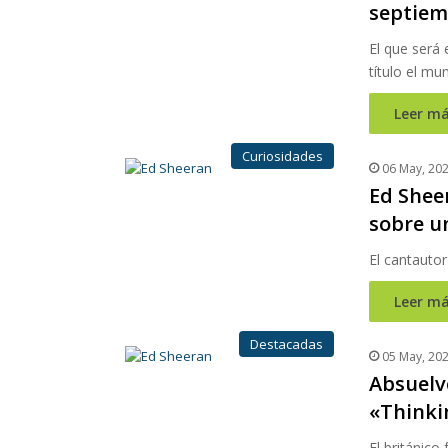
septiem
El que será 
título el m
Leer má
Curiosidades
06 May, 20
Ed Shee
sobre u
El cantauto
Leer má
Destacadas
05 May, 20
Absuelv
«Thinki
El británico