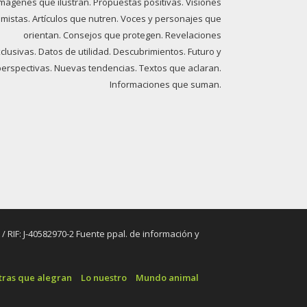
imágenes que ilustran. Propuestas positivas. Visiones
imistas. Artículos que nutren. Voces y personajes que
orientan. Consejos que protegen. Revelaciones
clusivas. Datos de utilidad. Descubrimientos. Futuro y
perspectivas. Nuevas tendencias. Textos que aclaran.
Informaciones que suman.
RIF: J-40582970-2 Fuente ppal. de información y
tras que alegran
Lo nuestro
Mundo animal