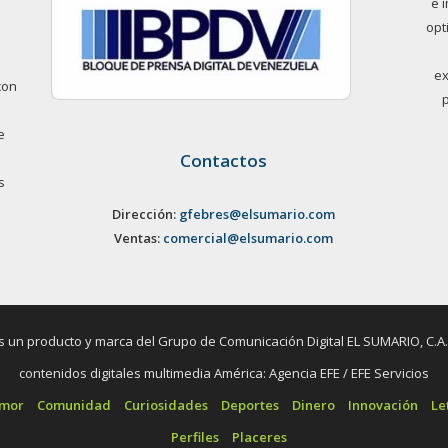
e 
opt
ex
con
e
Contactos
s
Dirección:
gfebres@elsumario.com
Ventas:
comercial@elsumario.com
un producto y marca del Grupo de Comunicación Digital EL SUMARIO, C.A. / 
contenidos digitales multimedia América: Agencia EFE / EFE Servicios
umor
Comunidad
Curiosidades
Deportes
Dinero
Innovación
Le
Perfiles
Placeres