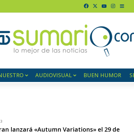
Facebook
X
YouTube
Instagr
Barr
NUESTRO
AUDIOVISUAL
BUEN HUMOR
S
23
ran lanzará «Autumn Variations» el 29 de