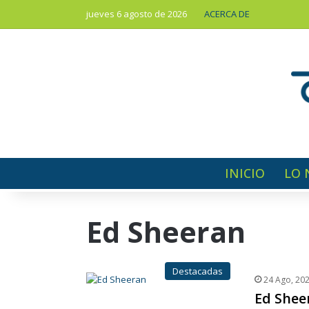
jueves 6 agosto de 2026
ACERCA DE
INICIO
LO 
Ed Sheeran
Destacadas
24 Ago, 20
Ed Shee