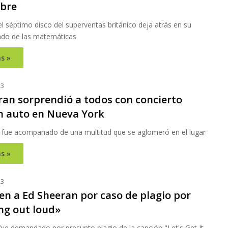
bre
el séptimo disco del superventas británico deja atrás en su
undo de las matemáticas
s »
23
ran sorprendió a todos con concierto
n auto en Nueva York
r fue acompañado de una multitud que se aglomeró en el lugar
s »
23
en a Ed Sheeran por caso de plagio por
ng out loud»
 fue demandado por presunto plagio de la canción "Let's Get It