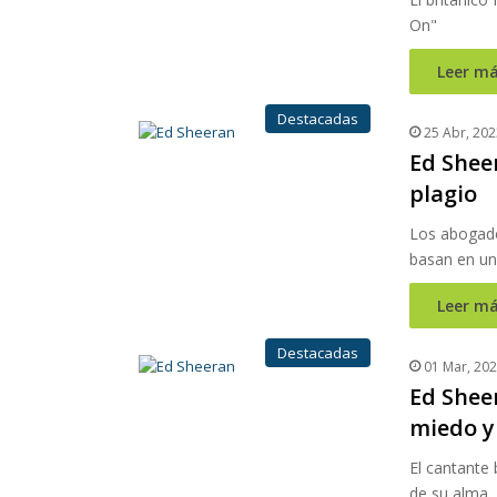
On"
Leer má
Destacadas
25 Abr, 202
Ed Shee
plagio
Los abogado
basan en un
Leer má
Destacadas
01 Mar, 20
Ed Shee
miedo y
El cantante 
de su alma