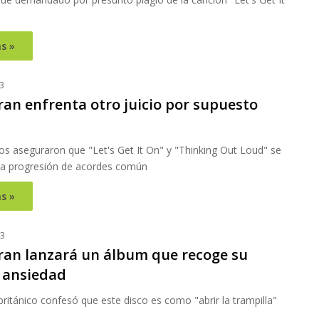
s »
3
ran enfrenta otro juicio por supuesto
s aseguraron que "Let's Get It On" y "Thinking Out Loud" se
a progresión de acordes común
s »
23
ran lanzará un álbum que recoge su
 ansiedad
británico confesó que este disco es como "abrir la trampilla"