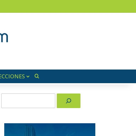
am
a lateral
ECCIONES
Buscar por
Buscar