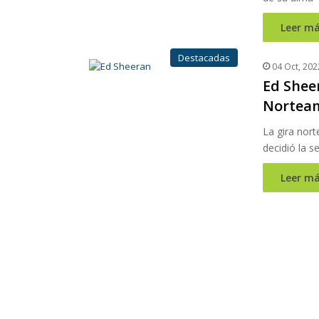
Leer má
Destacadas
04 Oct, 202
Ed Shee
Norteam
La gira nor
decidió la 
Leer má