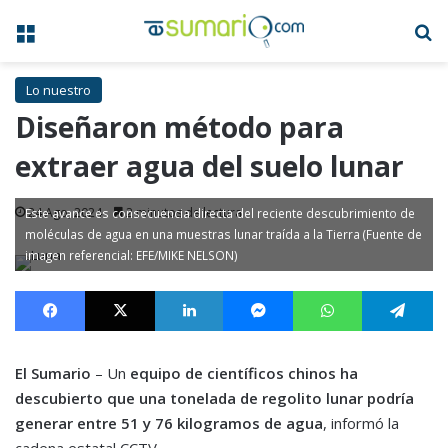
Menú
B
Lo nuestro
Diseñaron método para
extraer agua del suelo lunar
24 Ago, 2024
2 minutos de lectura
Este avance es consecuencia directa del reciente descubrimiento de
moléculas de agua en una muestras lunar traída a la Tierra (Fuente de
imagen referencial: EFE/MIKE NELSON)
Facebook
X
LinkedIn
Messenger
WhatsApp
Te
El Sumario
– Un
equipo de científicos chinos ha
descubierto que una tonelada de regolito lunar podría
generar entre 51 y 76 kilogramos de agua
, informó la