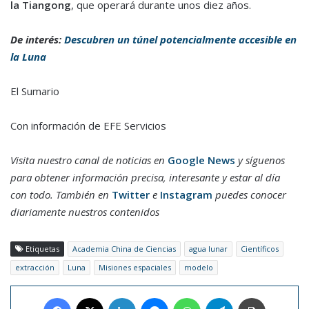
la Tiangong
, que operará durante unos diez años.
De interés:
Descubren un túnel potencialmente accesible en
la Luna
El Sumario
Con información de EFE Servicios
Visita nuestro canal de noticias en
Google News
y síguenos
para obtener información precisa, interesante y estar al día
con todo. También en
Twitter
e
Instagram
puedes conocer
diariamente nuestros contenidos
Etiquetas
Academia China de Ciencias
agua lunar
Científicos
extracción
Luna
Misiones espaciales
modelo
Facebook
X
LinkedIn
Messenger
WhatsApp
Telegram
Imprimir