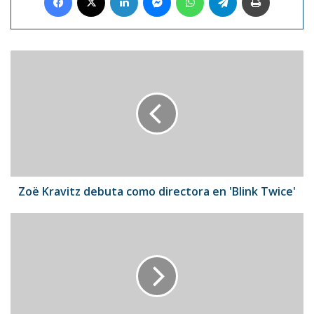
Zoë
Kravitz
debuta
como
directora
en
'Blink
Twice'
Zoë Kravitz debuta como directora en 'Blink Twice'
J
Balvin
debutará
como
actor
en
un