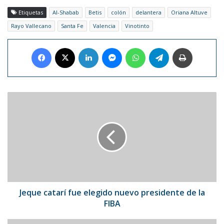
Etiquetas
Al-Shabab
Betis
colón
delantera
Oriana Altuve
Rayo Vallecano
Santa Fe
Valencia
Vinotinto
Facebook
X
LinkedIn
Messenger
WhatsApp
Telegram
Imprimir
Jeque
catarí
fue
elegido
nuevo
presidente
de
la
FIBA
Jeque catarí fue elegido nuevo presidente de la
FIBA
Yulimar