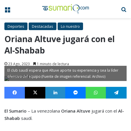
Menú
B
Deportes
Destacadas
Lo nuestro
Oriana Altuve jugará con el
Al-Shabab
23 Ago, 2023
1 minuto de lectura
El club saudí espera que Altuve aporte su experiencia y sea la líder
ofensiva del equipo (Fuente de imagen referencial: Archivo)
Facebook
X
LinkedIn
Messenger
WhatsApp
Te
El Sumario
– La venezolana
Oriana Altuve
jugará con el
Al-
Shabab
saudí.