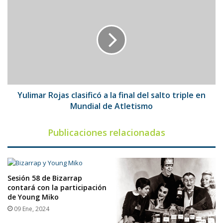
Rojas
clasificó
a
la
final
del
salto
triple
en
Yulimar Rojas clasificó a la final del salto triple en
Mundial
Mundial de Atletismo
de
Atletismo
Publicaciones relacionadas
Sesión 58 de Bizarrap
contará con la participación
de Young Miko
09 Ene, 2024