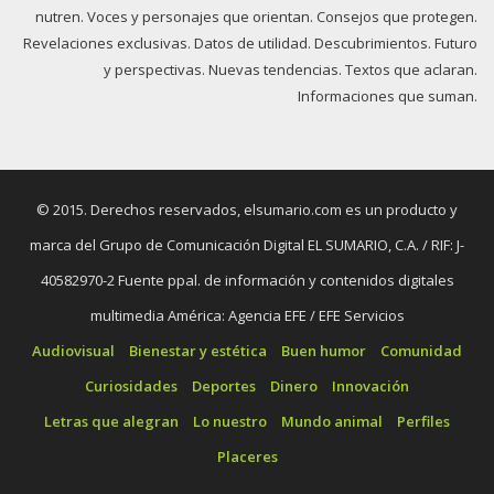
nutren. Voces y personajes que orientan. Consejos que protegen.
Revelaciones exclusivas. Datos de utilidad. Descubrimientos. Futuro
y perspectivas. Nuevas tendencias. Textos que aclaran.
Informaciones que suman.
© 2015. Derechos reservados, elsumario.com es un producto y
marca del Grupo de Comunicación Digital EL SUMARIO, C.A. / RIF: J-
40582970-2 Fuente ppal. de información y contenidos digitales
multimedia América: Agencia EFE / EFE Servicios
Audiovisual
Bienestar y estética
Buen humor
Comunidad
Curiosidades
Deportes
Dinero
Innovación
Letras que alegran
Lo nuestro
Mundo animal
Perfiles
Placeres