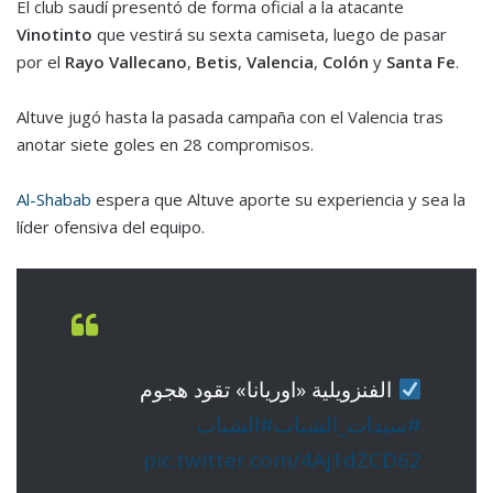
El club saudí presentó de forma oficial a la atacante
Vinotinto
que vestirá su sexta camiseta, luego de pasar
por el
Rayo Vallecano
,
Betis
,
Valencia
,
Colón
y
Santa Fe
.
Altuve jugó hasta la pasada campaña con el Valencia tras
anotar siete goles en 28 compromisos.
Al-Shabab
espera que Altuve aporte su experiencia y sea la
líder ofensiva del equipo.
الفنزويلية «اوريانا» تقود هجوم
#سيدات_الشباب
#الشباب
pic.twitter.com/4Aj1dZCD62