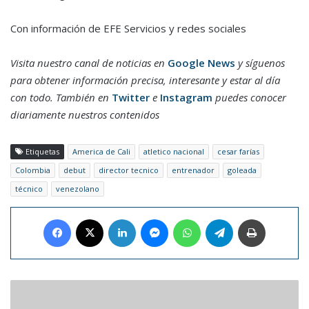
Con información de EFE Servicios y redes sociales
Visita nuestro canal de noticias en
Google News
y síguenos
para obtener información precisa, interesante y estar al día
con todo. También en
Twitter
e
Instagram
puedes conocer
diariamente nuestros contenidos
Etiquetas
America de Cali
atletico nacional
cesar farías
Colombia
debut
director tecnico
entrenador
goleada
técnico
venezolano
Facebook
X
LinkedIn
Messenger
WhatsApp
Telegram
Imprimir
Dos
activistas