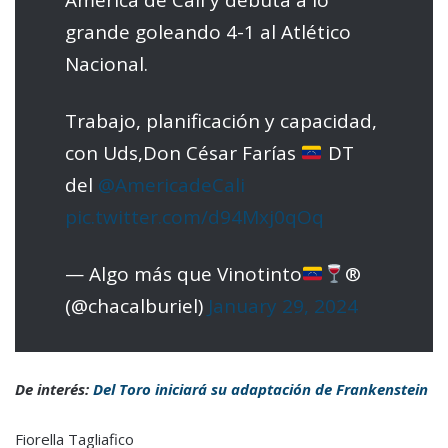
América de Cali y debuta a lo
grande goleando 4-1 al Atlético
Nacional.
Trabajo, planificación y capacidad,
con Uds,Don César Farías
DT
del
@AmericadeCali
pic.twitter.com/d94Mxj0qOq
— Algo más que Vinotinto
®️
(@chacalburiel)
January 29, 2024
De interés:
Del Toro iniciará su adaptación de Frankenstein
Fiorella Tagliafico