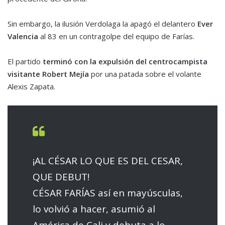
Sin embargo, la ilusión Verdolaga la apagó el delantero
Ever
Valencia
al 83 en un contragolpe del equipo de Farías.
El partido
terminó con la expulsión del centrocampista
visitante Robert Mejía
por una patada sobre el volante
Alexis Zapata.
¡AL CÉSAR LO QUE ES DEL CESAR,
QUE DEBUT!
CÉSAR FARÍAS así en mayúsculas,
lo volvió a hacer, asumió al