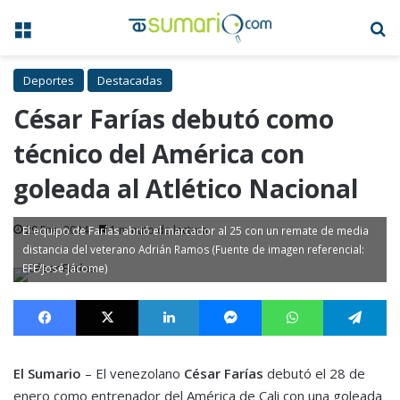
Menú
B
Deportes
Destacadas
César Farías debutó como
técnico del América con
goleada al Atlético Nacional
29 Ene, 2024
1 minuto de lectura
El equipo de Farías abrió el marcador al 25 con un remate de media
distancia del veterano Adrián Ramos (Fuente de imagen referencial:
EFE/José Jácome)
Facebook
X
LinkedIn
Messenger
WhatsApp
Te
El Sumario
– El venezolano
César Farías
debutó el 28 de
enero como entrenador del América de Cali con una goleada