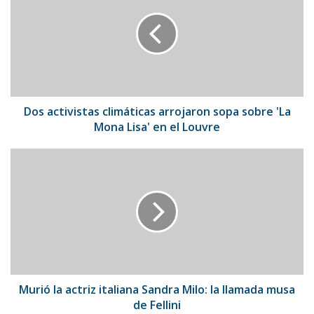
climáticas
arrojaron
sopa
sobre
'La
Mona
Lisa'
en
Dos activistas climáticas arrojaron sopa sobre 'La
el
Mona Lisa' en el Louvre
Louvre
Murió
la
actriz
italiana
Sandra
Milo:
la
llamada
musa
de
Murió la actriz italiana Sandra Milo: la llamada musa
Fellini
de Fellini