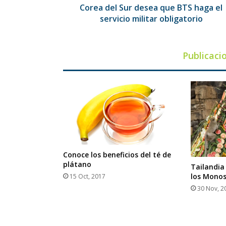
militar
Corea del Sur desea que BTS haga el
obligatorio
servicio militar obligatorio
Publicaci
Conoce los beneficios del té de
plátano
Tailandia 
los Mono
15 Oct, 2017
30 Nov, 2