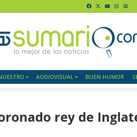
Facebook
X
YouTube
Instagr
Barr
NUESTRO
AUDIOVISUAL
BUEN HUMOR
S
coronado rey de Inglat