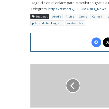
Haga clic en el enlace para suscribirse gratis 
Telegram:
https://t.me/G_ELSUMARIO_News
Etiquetas
Abadía
Archie
Camila
Carlos III
palacio de buckingham
westminster
Face
Corea
del
Sur
desea
que
BTS
haga
el
servicio