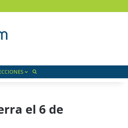
am
a lateral
ECCIONES
Buscar por
erra el 6 de