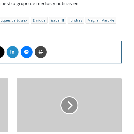
a nuestro grupo de medios y noticias en
duques de Sussex
Enrique
isabell II
londres
Meghan Marckle
book
X
LinkedIn
Messenger
Imprimir
La
Musa
Tattoo
Fest
dijo
presente
durante
el
fin