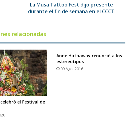
de
La Musa Tattoo Fest dijo presente
semana
durante el fin de semana en el CCCT
en
el
CCCT
ones relacionadas
Anne Hathaway renunció a los
estereotipos
09 Ago, 2016
celebró el Festival de
s
020