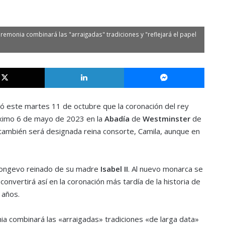
remonia combinará las "arraigadas" tradiciones y "reflejará el papel
X
LinkedIn
Messe
ó este martes 11 de octubre que la coronación del rey
róximo 6 de mayo de 2023 en la
Abadía
de
Westminster
de
e también será designada reina consorte, Camila, aunque en
l longevo reinado de su madre
Isabel II
. Al nuevo monarca se
convertirá así en la coronación más tardía de la historia de
 años.
a combinará las «arraigadas» tradiciones «de larga data»