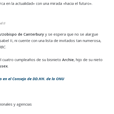
ca en la actualidad» con una mirada «hacia el futuro».
l II
rzobispo de Canterbury
y se espera que no se alargue
abel II, ni cuente con una lista de invitados tan numerosa,
BC
.
el cuatro cumpleaños de su bisnieto
Archie
, hijo de su nieto
ssex
.
o en el Consejo de DD.HH. de la ONU
ionales y agencias