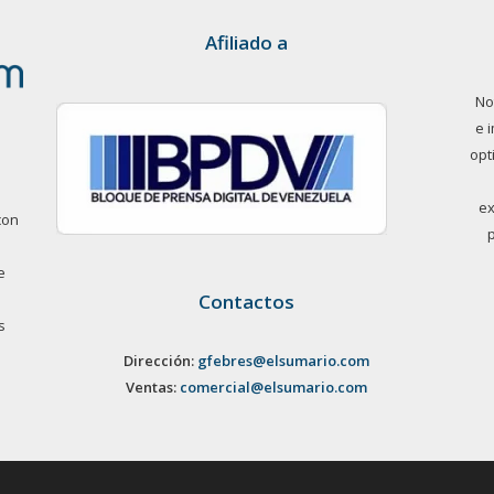
Afiliado a
No
e 
opt
ex
con
e
Contactos
s
Dirección:
gfebres@elsumario.com
Ventas:
comercial@elsumario.com