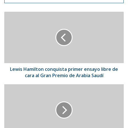
Lewis
Hamilton
conquista
primer
ensayo
libre
de
cara
al
Gran
Lewis Hamilton conquista primer ensayo libre de
Premio
cara al Gran Premio de Arabia Saudí
de
Arabia
China
Saudí
prohíbe
a
sus
celebridades
exhibir
sus