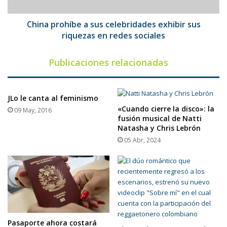
riquezas
en
redes
China prohíbe a sus celebridades exhibir sus
sociales
riquezas en redes sociales
Publicaciones relacionadas
JLo le canta al feminismo
«Cuando cierre la disco»: la
09 May, 2016
fusión musical de Natti
Natasha y Chris Lebrón
05 Abr, 2024
Pasaporte ahora costará