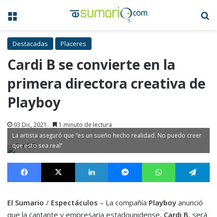
Menú
B
Destacadas
Placeres
Cardi B se convierte en la
primera directora creativa de
Playboy
03 Dic, 2021
1 minuto de lectura
La artista aseguró que “es un sueño hecho realidad. No puedo creer
que esto sea real”
Facebook
X
LinkedIn
Messenger
WhatsApp
Te
El Sumario
/
Espectáculos
– La compañía
Playboy
anunció
que la cantante y empresaria estadounidense,
Cardi B
, será