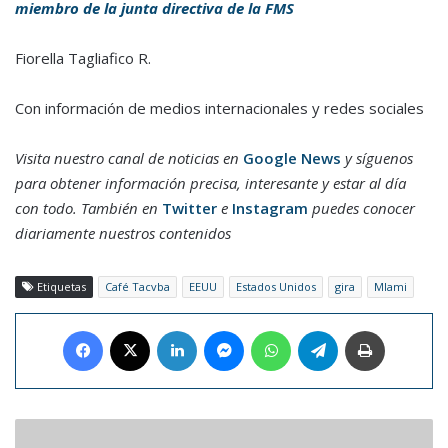
miembro de la junta directiva de la FMS
Fiorella Tagliafico R.
Con información de medios internacionales y redes sociales
Visita nuestro canal de noticias en
Google News
y síguenos
para obtener información precisa, interesante y estar al día
con todo. También en
Twitter
e
Instagram
puedes conocer
diariamente nuestros contenidos
Etiquetas
Café Tacvba
EEUU
Estados Unidos
gira
MIami
Facebook
X
LinkedIn
Messenger
WhatsApp
Telegram
Imprimir
Estos