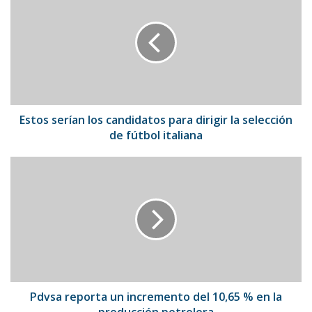
serían
los
candidatos
para
dirigir
la
selección
de
fútbol
Estos serían los candidatos para dirigir la selección
italiana
de fútbol italiana
Pdvsa
reporta
un
incremento
del
10,65
%
en
la
producción
Pdvsa reporta un incremento del 10,65 % en la
petrolera