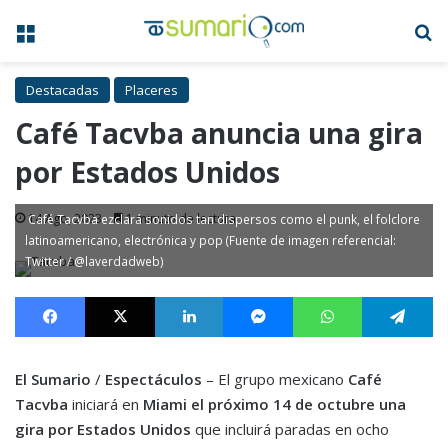
Menú
B
Destacadas
Placeres
Café Tacvba anuncia una gira
por Estados Unidos
14 Ago, 2023
1 minuto de lectura
Café Tacvba ezclará sonidos tan dispersos como el punk, el folclore
latinoamericano, electrónica y pop (Fuente de imagen referencial:
Twitter / @laverdadweb)
Facebook
X
LinkedIn
Messenger
WhatsApp
Te
El Sumario
/
Espectáculos
– El grupo mexicano
Café
Tacvba
iniciará en
Miami el próximo 14 de octubre una
gira por Estados Unidos
que incluirá paradas en ocho