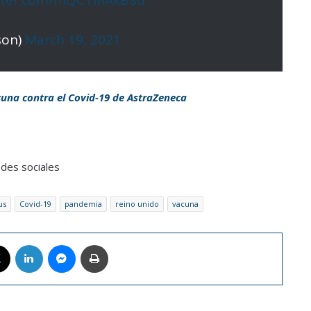
itter.com/mQCTMAkB8d
son)
March 19, 2021
cuna contra el Covid-19 de AstraZeneca
edes sociales
us
Covid-19
pandemia
reino unido
vacuna
book
X
LinkedIn
Messenger
Imprimir