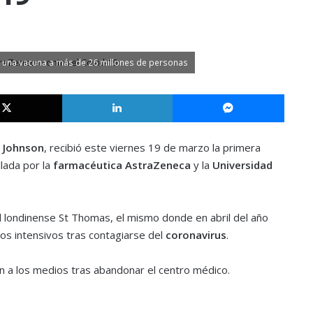
de una vacuna a más de 26 millones de personas
X
LinkedIn
Messe
 Johnson
, recibió este viernes 19 de marzo la primera
lada por la
farmacéutica AstraZeneca
y la
Universidad
l londinense St Thomas, el mismo donde en abril del año
os intensivos tras contagiarse del
coronavirus
.
n a los medios tras abandonar el centro médico.