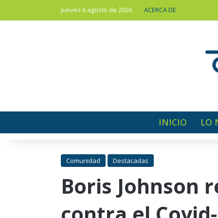
jueves 6 agosto de 2026
ACERCA DE
INICIO
LO 
Comunidad
Destacadas
Boris Johnson r
contra el Covid