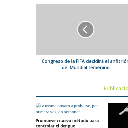
Congreso
de
la
FIFA
decidirá
el
anfitrión
del
Mundial
femenino
Congreso de la FIFA decidirá el anfitrió
del Mundial femenino
Publicaci
Promueven nuevo método para
controlar el dengue