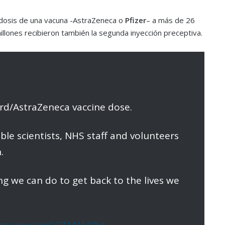
 dosis de una vacuna -AstraZeneca o
Pfizer
– a más de 26
llones recibieron también la segunda inyección preceptiva.
ford/AstraZeneca vaccine dose.
ible scientists, NHS staff and volunteers
.
ing we can do to get back to the lives we