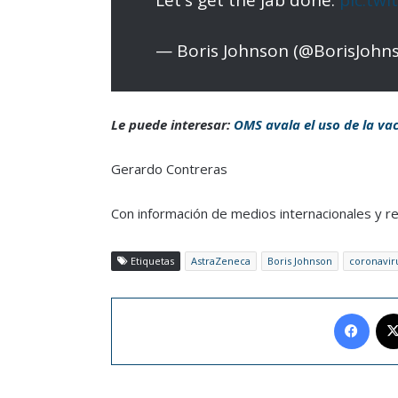
Let's get the jab done.
pic.tw
— Boris Johnson (@BorisJohn
Le puede interesar:
OMS avala el uso de la va
Gerardo Contreras
Con información de medios internacionales y r
Etiquetas
AstraZeneca
Boris Johnson
coronavir
Face