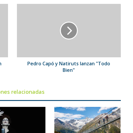
Pedro
Capó
y
Natiruts
lanzan
"Todo
Bien"
n
Pedro Capó y Natiruts lanzan "Todo
Bien"
ones relacionadas