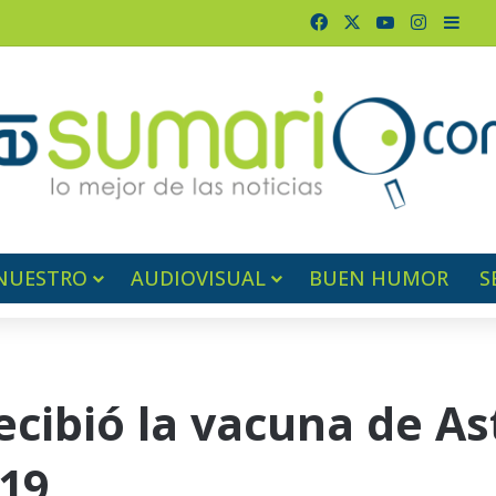
Facebook
X
YouTube
Instagr
Barr
NUESTRO
AUDIOVISUAL
BUEN HUMOR
S
ecibió la vacuna de A
-19