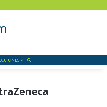
am
a lateral
ECCIONES
Buscar por
straZeneca