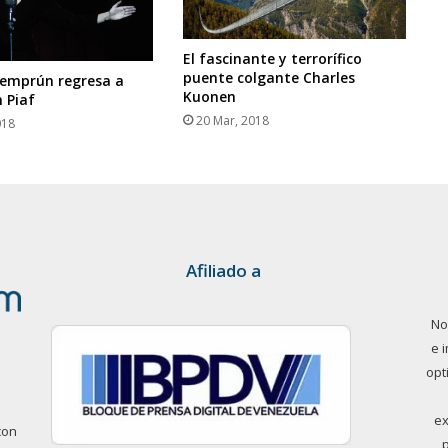
El fascinante y terrorífico
puente colgante Charles
emprún regresa a
Kuonen
 Piaf
20 Mar, 2018
018
Afiliado a
No
e 
opt
ex
con