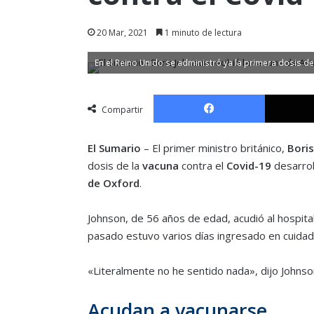
20 Mar, 2021
1 minuto de lectura
En el Reino Unido se administró ya la primera dosis 
Facebook
Compartir
El Sumario
– El primer ministro británico,
Boris
dosis de la
vacuna
contra el
Covid-19
desarrol
de Oxford
.
Johnson, de 56 años de edad, acudió al hospita
pasado estuvo varios días ingresado en cuidad
«Literalmente no he sentido nada», dijo Johnso
Acudan a vacunarse