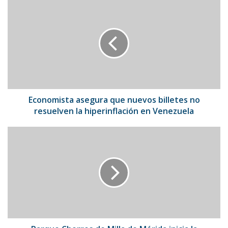
Economista
asegura
que
nuevos
billetes
no
resuelven
la
hiperinflación
en
Economista asegura que nuevos billetes no
Venezuela
resuelven la hiperinflación en Venezuela
Parque
Chorros
de
Milla
de
Mérida
inicia
la
campaña
“Muévete