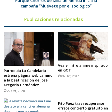
Parque Chorros de Milla de Mérida inicia la
por
campaña “Muévete por el zoológico”
el
zoológico”
Publicaciones relacionadas
Vea el intro anime inspirado
en GOT
Parroquia La Candelaria
estrena página web camino
06 Oct, 2017
a la beatificación de José
Gregorio Hernández
22 Oct, 2020
Fito Páez tras recuperarse
ofrece concierto gratuito en