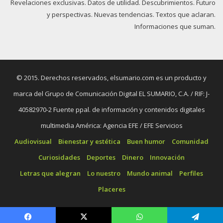
Revelaciones exclusivas. Datos de utilidad. Descubrimientos. Futuro
y perspectivas. Nuevas tendencias. Textos que aclaran.
Informaciones que suman.
© 2015. Derechos reservados, elsumario.com es un producto y
marca del Grupo de Comunicación Digital EL SUMARIO, C.A. / RIF: J-
40582970-2 Fuente ppal. de información y contenidos digitales
multimedia América: Agencia EFE / EFE Servicios
Audiovisual
Bienestar y estética
Buen humor
Comunidad
Curiosidades
Deportes
Dinero
Innovación
Letras que alegran
Lo nuestro
Mundo animal
Perfiles
Placeres