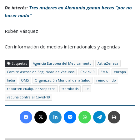
De interés:
Tres mujeres en Alemania ganan becas “por no
hacer nada”
Rubén Vásquez
Con información de medios internacionales y agencias
Etiquetas
Agencia Europea del Medicamento
AstraZeneca
Comité Asesor en Seguridad de Vacunas
Covid-19
EMA
europa
India
OMS
Organización Mundial de la Salud
reino unido
reporten cualquier sospecha
trombosis
ue
vacuna contra el Covid-19
Facebook
X
LinkedIn
Messenger
WhatsApp
Telegram
Imprimir