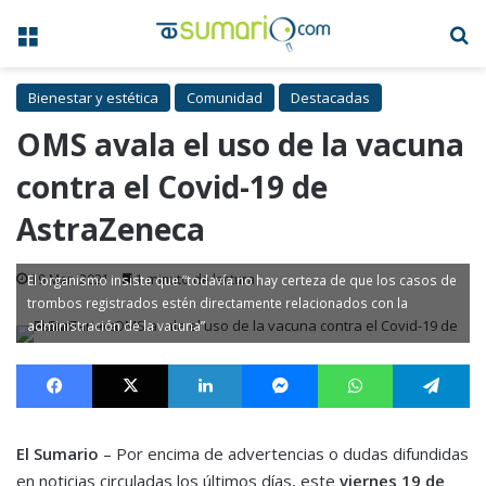
Menú
B
Bienestar y estética
Comunidad
Destacadas
OMS avala el uso de la vacuna
contra el Covid-19 de
AstraZeneca
19 Mar, 2021
1 minuto de lectura
El organismo insiste que “todavía no hay certeza de que los casos de
trombos registrados estén directamente relacionados con la
administración de la vacuna”
Facebook
X
LinkedIn
Messenger
WhatsApp
Te
El Sumario
– Por encima de advertencias o dudas difundidas
en noticias circuladas los últimos días, este
viernes 19 de