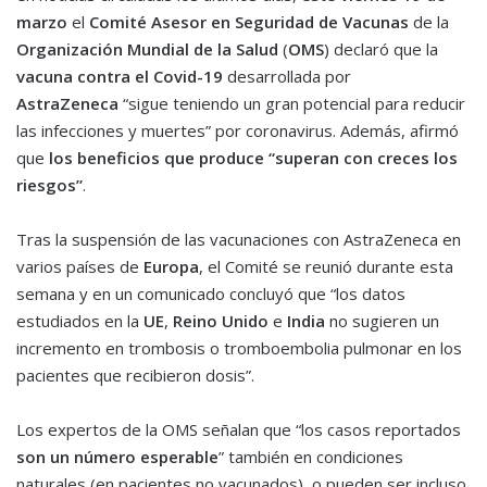
marzo
el
Comité Asesor en Seguridad de Vacunas
de la
Organización Mundial de la Salud
(
OMS
) declaró que la
vacuna contra el Covid-19
desarrollada por
AstraZeneca
“sigue teniendo un gran potencial para reducir
las infecciones y muertes” por coronavirus. Además, afirmó
que
los beneficios que produce “superan con creces los
riesgos”
.
Tras la suspensión de las vacunaciones con AstraZeneca
en
varios países de
Europa
, el Comité se reunió durante esta
semana y en un comunicado concluyó que “los datos
estudiados en la
UE
,
Reino Unido
e
India
no sugieren un
incremento en trombosis o tromboembolia pulmonar en los
pacientes que recibieron dosis”.
Los expertos de la OMS señalan que “los casos reportados
son un número esperable
” también en condiciones
naturales (en pacientes no vacunados), o pueden ser incluso