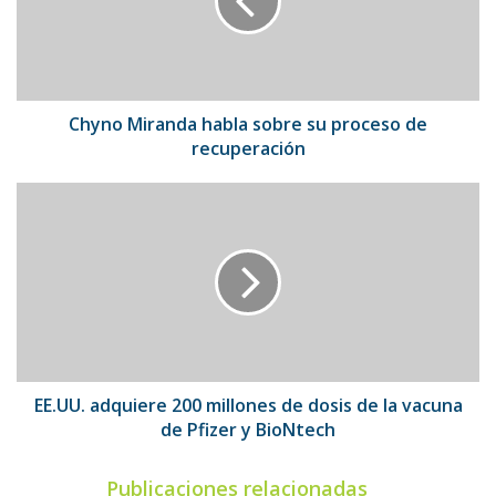
su
proceso
de
recuperación
Chyno Miranda habla sobre su proceso de
recuperación
EE.UU.
adquiere
200
millones
de
dosis
de
la
vacuna
de
EE.UU. adquiere 200 millones de dosis de la vacuna
Pfizer
de Pfizer y BioNtech
y
BioNtech
Publicaciones relacionadas