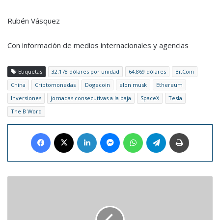
Rubén Vásquez
Con información de medios internacionales y agencias
Etiquetas
32.178 dólares por unidad
64.869 dólares
BitCoin
China
Criptomonedas
Dogecoin
elon musk
Ethereum
Inversiones
jornadas consecutivas a la baja
SpaceX
Tesla
The B Word
Facebook
X
LinkedIn
Messenger
WhatsApp
Telegram
Imprimir
Chyno
Miranda
habla
sobre