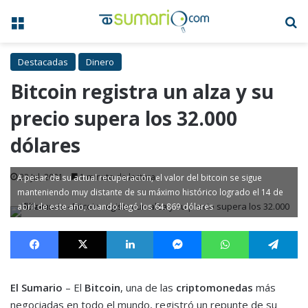
Menú
B
Destacadas
Dinero
Bitcoin registra un alza y su
precio supera los 32.000
dólares
23 Jul, 2021
1 minuto de lectura
A pesar de su actual recuperación, el valor del bitcoin se sigue
manteniendo muy distante de su máximo histórico logrado el 14 de
abril de este año, cuando llegó los 64.869 dólares
Facebook
X
LinkedIn
Messenger
WhatsApp
Te
El Sumario
– El
Bitcoin
, una de las
criptomonedas
más
negociadas en todo el mundo, registró un repunte de su