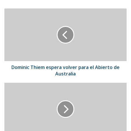
Dominic
Thiem
espera
volver
para
el
Abierto
de
Australia
Dominic Thiem espera volver para el Abierto de
Australia
Ed
Sheeran
lanzará
su
álbum
"Equals"
en
octubre