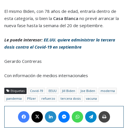
El mismo Biden, con 78 años de edad, entraría dentro de
esta categoría, si bien la
Casa Blanca
no prevé arrancar la
nueva fase hasta la semana del 20 de septiembre.
Le puede interesar:
EE.UU. quiere administrar la tercera
dosis contra el Covid-19 en septiembre
Gerardo Contreras
Con información de medios internacionales
Etiquetas
Covid-19
EEUU
Jill Biden
Joe Biden
moderna
pandemia
Pfizer
refuerzo
tercera dosis
vacuna
Facebook
X
LinkedIn
Messenger
WhatsApp
Telegram
Imprimir