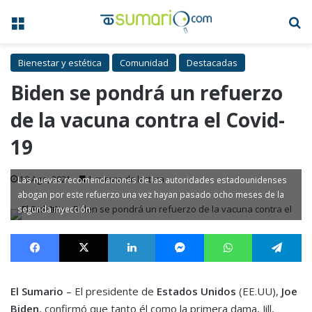
Menú
B
Bienestar y estética
Comunidad
Destacadas
Biden se pondrá un refuerzo
de la vacuna contra el Covid-
19
19 Ago, 2021
1 minuto de lectura
Las nuevas recomendaciones de las autoridades estadounidenses
abogan por este refuerzo una vez hayan pasado ocho meses de la
segunda inyección
Facebook
X
LinkedIn
Messenger
WhatsApp
Te
El Sumario
– El presidente de
Estados Unidos
(EE.UU),
Joe
Biden
, confirmó que tanto él como la primera dama, Jill,