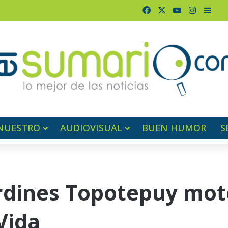
Facebook
X
YouTube
Instagr
Barr
NUESTRO
AUDIOVISUAL
BUEN HUMOR
S
rdines Topotepuy moto
Vida