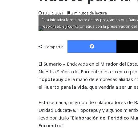
10 Dic, 2021
3 minutos de lectura
Esta iniciativa forma parte de los programas que Ba
responsable y comprometida con la preservación del 
Facebook
Compartir
El Sumario
– Enclavada en el
Mirador del Este
Nuestra Señora del Encuentro es el centro pilo
Topotepuy
de la mano de empresas aliadas 
el
Huerto para la Vida
, que vendría a ser un e
Esta semana, un grupo de colaboradores de Ba
Unidad Educativa, Topotepuy y algunos miembro
llevó por título
“Elaboración del Periódico Mur
Encuentro”
.