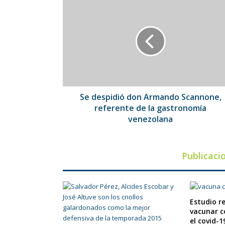
Se
despidió
don
Armando
Scannone,
referente
de
la
gastronomía
venezolana
Se despidió don Armando Scannone,
referente de la gastronomía
venezolana
Publicaci
Estudio re
vacunar 
el covid-1