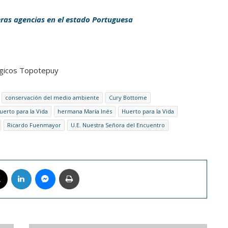
ras agencias en el estado Portuguesa
ógicos Topotepuy
conservación del medio ambiente
Cury Bottome
uerto para la Vida
hermana María Inés
Huerto para la Vida
Ricardo Fuenmayor
U.E. Nuestra Señora del Encuentro
book
X
LinkedIn
Messenger
Imprimir