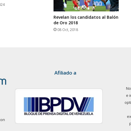
024
Revelan los candidatos al Balón
de Oro 2018
08 Oct, 2018
Afiliado a
No
e 
opt
ex
con