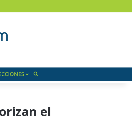
am
a lateral
ECCIONES
Buscar por
rizan el