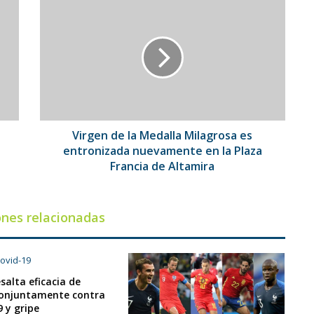
Virgen
de
la
Medalla
Milagrosa
es
entronizada
nuevamente
en
la
Virgen de la Medalla Milagrosa es
Plaza
entronizada nuevamente en la Plaza
Francia
Francia de Altamira
de
Altamira
ones relacionadas
salta eficacia de
conjuntamente contra
9 y gripe