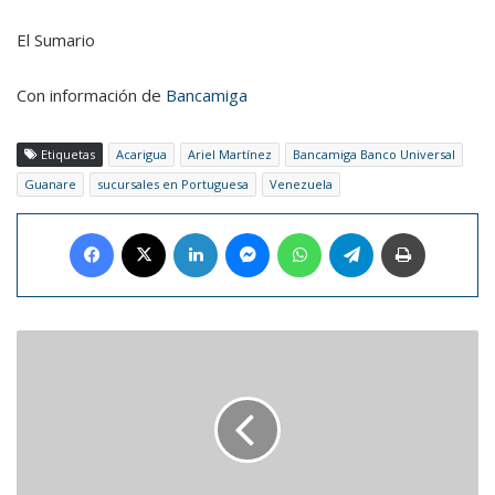
El Sumario
Con información de
Bancamiga
Etiquetas
Acarigua
Ariel Martínez
Bancamiga Banco Universal
Guanare
sucursales en Portuguesa
Venezuela
Facebook
X
LinkedIn
Messenger
WhatsApp
Telegram
Imprimir
Reelegidos
los
alcaldes
de
Chacao,
Baruta,
El