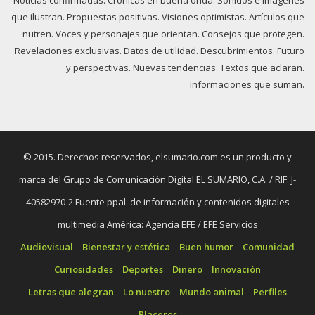
que ilustran. Propuestas positivas. Visiones optimistas. Artículos que
nutren. Voces y personajes que orientan. Consejos que protegen.
Revelaciones exclusivas. Datos de utilidad. Descubrimientos. Futuro
y perspectivas. Nuevas tendencias. Textos que aclaran.
Informaciones que suman.
© 2015. Derechos reservados, elsumario.com es un producto y
marca del Grupo de Comunicación Digital EL SUMARIO, C.A. / RIF: J-
40582970-2 Fuente ppal. de información y contenidos digitales
multimedia América: Agencia EFE / EFE Servicios
Audiovisual
Bienestar y estética
Buen humor
Comunidad
Curiosidades
Deportes
Dinero
Innovación
Letras que alegran
Lo nuestro
Mundo animal
Perfiles
Placeres