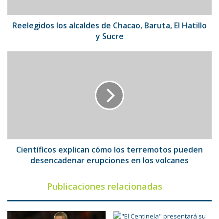
Hatillo
y
Sucre
Reelegidos los alcaldes de Chacao, Baruta, El Hatillo
y Sucre
Científicos
explican
cómo
los
terremotos
pueden
desencadenar
erupciones
en
los
Científicos explican cómo los terremotos pueden
volcanes
desencadenar erupciones en los volcanes
Publicaciones relacionadas