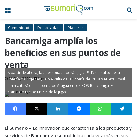
Menú
B
Comunidad
Destacadas
Placeres
Bancamiga amplía los
beneficios en sus puntos de
venta
A partir de ahora, las personas podrán jugar El Terminalito de la
21 Sep, 2022
2 minutos de lectura
Lotería de Cojedes, Triple Zulia de la Lotería del Zulia y Ruleta Royal
(animalitos) de la Lotería de Aragua en los POS Bancamiga. El
comercio recibe un 7% de la jugada
Facebook
X
LinkedIn
Messenger
WhatsApp
Te
El Sumario
– La innovación que caracteriza a los productos y
servicios de
Bancamiga
se multiplica cada vez más en sus