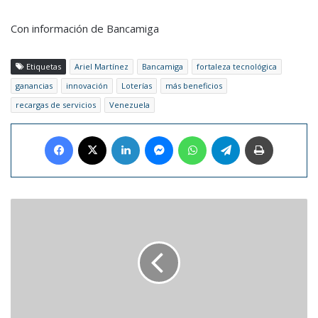
Con información de Bancamiga
Etiquetas
Ariel Martínez
Bancamiga
fortaleza tecnológica
ganancias
innovación
Loterías
más beneficios
recargas de servicios
Venezuela
Facebook
X
LinkedIn
Messenger
WhatsApp
Telegram
Imprimir
Selena
Gómez
habla
de
sus
problemas
de
salud