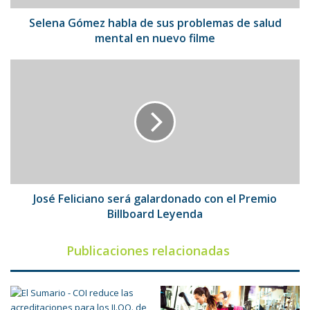
mental
en
Selena Gómez habla de sus problemas de salud
nuevo
mental en nuevo filme
filme
José
Feliciano
será
galardonado
con
el
Premio
Billboard
Leyenda
José Feliciano será galardonado con el Premio
Billboard Leyenda
Publicaciones relacionadas