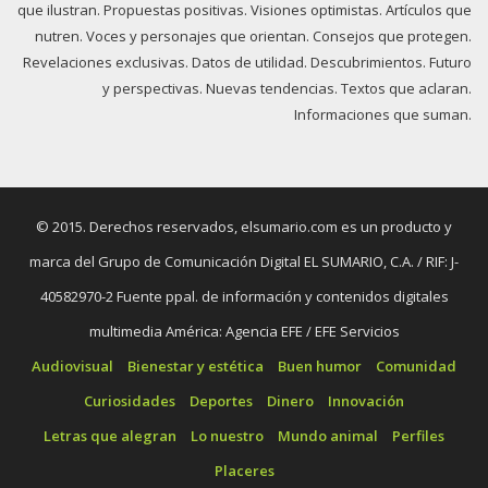
que ilustran. Propuestas positivas. Visiones optimistas. Artículos que
nutren. Voces y personajes que orientan. Consejos que protegen.
Revelaciones exclusivas. Datos de utilidad. Descubrimientos. Futuro
y perspectivas. Nuevas tendencias. Textos que aclaran.
Informaciones que suman.
© 2015. Derechos reservados, elsumario.com es un producto y
marca del Grupo de Comunicación Digital EL SUMARIO, C.A. / RIF: J-
40582970-2 Fuente ppal. de información y contenidos digitales
multimedia América: Agencia EFE / EFE Servicios
Audiovisual
Bienestar y estética
Buen humor
Comunidad
Curiosidades
Deportes
Dinero
Innovación
Letras que alegran
Lo nuestro
Mundo animal
Perfiles
Placeres