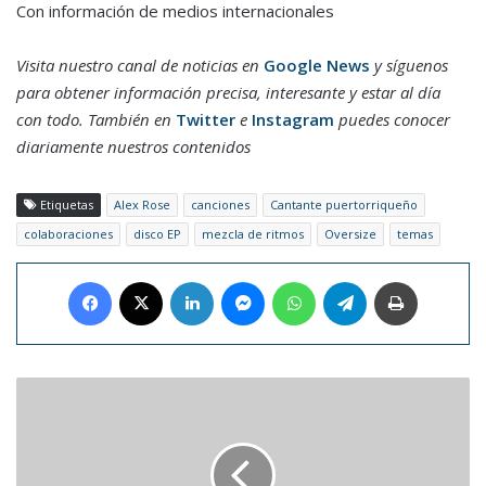
Con información de medios internacionales
Visita nuestro canal de noticias en
Google News
y síguenos
para obtener información precisa, interesante y estar al día
con todo. También en
Twitter
e
Instagram
puedes conocer
diariamente nuestros contenidos
Etiquetas
Alex Rose
canciones
Cantante puertorriqueño
colaboraciones
disco EP
mezcla de ritmos
Oversize
temas
Facebook
X
LinkedIn
Messenger
WhatsApp
Telegram
Imprimir
Bancamiga
y
el
PNUD
lanzaron