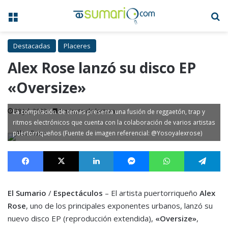
Menú
B
Destacadas
Placeres
Alex Rose lanzó su disco EP
«Oversize»
28 Jul, 2023
1 minuto de lectura
La compilación de temas presenta una fusión de reggaetón, trap y
ritmos electrónicos que cuenta con la colaboración de varios artistas
puertorriqueños (Fuente de imagen referencial: @Yosoyalexrose)
Facebook
X
LinkedIn
Messenger
WhatsApp
Te
El Sumario
/
Espectáculos
– El artista puertorriqueño
Alex
Rose
, uno de los principales exponentes urbanos, lanzó su
nuevo disco EP (reproducción extendida),
«Oversize»
,