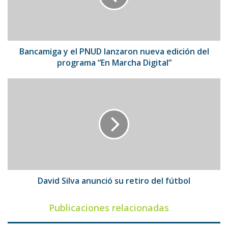
nueva
edición
del
programa
“En
Bancamiga y el PNUD lanzaron nueva edición del
Marcha
programa “En Marcha Digital”
Digital”
David
Silva
anunció
su
retiro
del
fútbol
David Silva anunció su retiro del fútbol
Publicaciones relacionadas