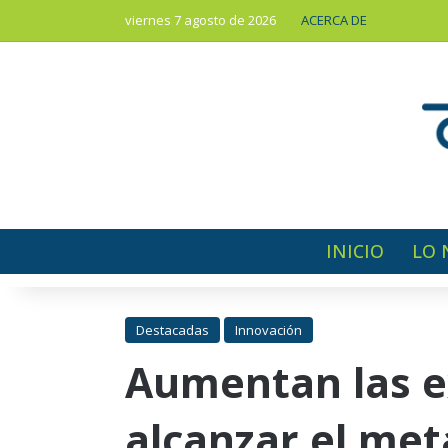
viernes 7 agosto de 2026
ACERCA DE
INICIO
LO 
Destacadas
Innovación
Aumentan las ex
alcanzar el me