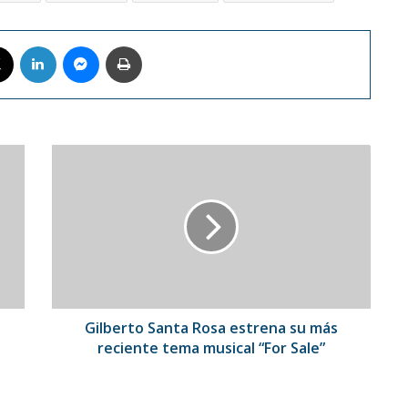
book
X
LinkedIn
Messenger
Imprimir
Gilberto
Santa
Rosa
estrena
su
más
reciente
tema
musical
“For
Gilberto Santa Rosa estrena su más
Sale”
reciente tema musical “For Sale”