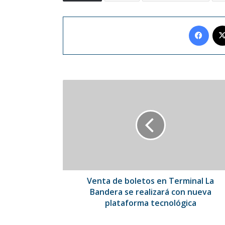
Face
Venta
de
boletos
en
Terminal
La
Bandera
se
realizará
con
Venta de boletos en Terminal La
nueva
Bandera se realizará con nueva
plataforma
plataforma tecnológica
tecnológica