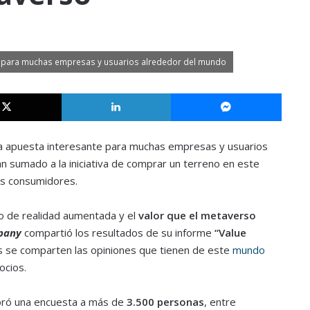
te para muchas empresas y usuarios alrededor del mundo
X
LinkedIn
Messe
a apuesta interesante para muchas empresas y usuarios
 sumado a la iniciativa de comprar un terreno en este
vos consumidores.
o de realidad aumentada y el
valor que el metaverso
pany
compartió los resultados de su informe
“Value
s se comparten las opiniones que tienen de este
mundo
ocios.
aboró una encuesta a más de
3.500 personas
, entre