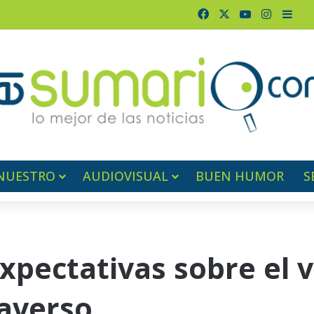
Facebook
X
YouTube
Instagr
Barr
NUESTRO
AUDIOVISUAL
BUEN HUMOR
S
pectativas sobre el v
taverso