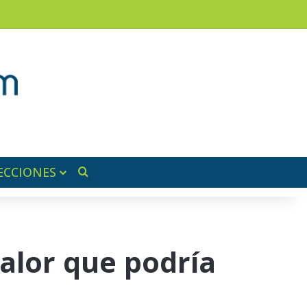
am
a lateral
ECCIONES
Buscar por
alor que podría