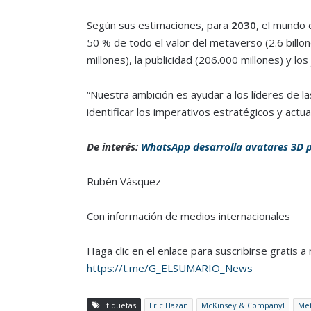
Según sus estimaciones, para
2030
, el mundo 
50 % de todo el valor del metaverso (2.6 billon
millones), la publicidad (206.000 millones) y lo
“Nuestra ambición es ayudar a los líderes de 
identificar los imperativos estratégicos y act
De interés:
WhatsApp desarrolla avatares 3D p
Rubén Vásquez
Con información de medios internacionales
Haga clic en el enlace para suscribirse gratis 
https://t.me/G_ELSUMARIO_News
Etiquetas
Eric Hazan
McKinsey & Companyl
Met