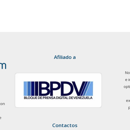
Afiliado a
No
e 
opt
ex
con
e
Contactos