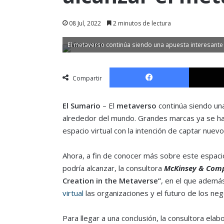
08 Jul, 2022
2 minutos de lectura
El metaverso continúa siendo una apuesta interesan
Facebook
Compartir
El Sumario
– El
metaverso
continúa siendo un
alrededor del mundo. Grandes marcas ya se han
espacio virtual con la intención de captar nue
Ahora, a fin de conocer más sobre este espaci
podría alcanzar, la consultora
McKinsey & Com
Creation in the Metaverse”
, en el que ademá
virtual
las organizaciones y el futuro de los neg
Para llegar a una conclusión, la consultora el