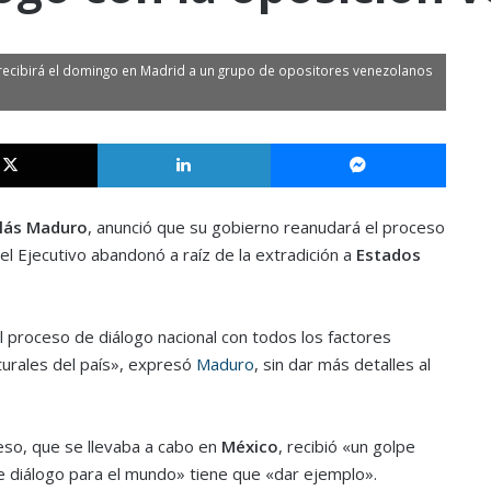
e recibirá el domingo en Madrid a un grupo de opositores venezolanos
X
LinkedIn
Messe
lás Maduro
, anunció que su gobierno reanudará el proceso
 el Ejecutivo abandonó a raíz de la extradición a
Estados
 proceso de diálogo nacional con todos los factores
lturales del país», expresó
Maduro
, sin dar más detalles al
eso, que se llevaba a cabo en
México
, recibió «un golpe
 diálogo para el mundo» tiene que «dar ejemplo».