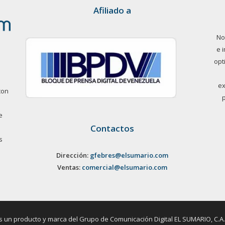
Afiliado a
No
e 
opt
ex
con
e
Contactos
s
Dirección:
gfebres@elsumario.com
Ventas:
comercial@elsumario.com
un producto y marca del Grupo de Comunicación Digital EL SUMARIO, C.A. / 