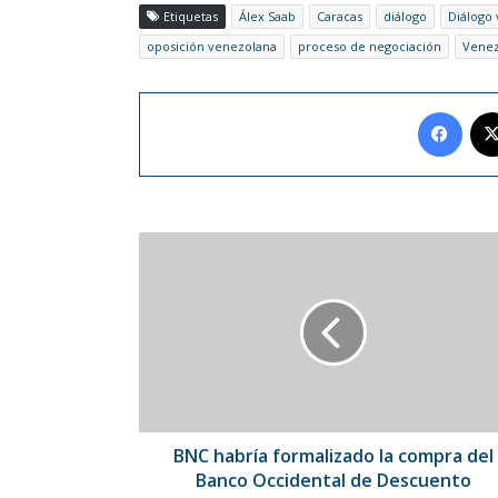
Etiquetas
Álex Saab
Caracas
diálogo
Diálogo
oposición venezolana
proceso de negociación
Venez
Face
BNC
habría
formalizado
la
compra
del
Banco
Occidental
de
Descuento
BNC habría formalizado la compra del
Banco Occidental de Descuento