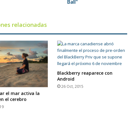
Chromatica
Ball"
Ball"
ones relacionadas
Blackberry reaparece con
Android
26 Oct, 2015
r el mar activa la
en el cerebro
019