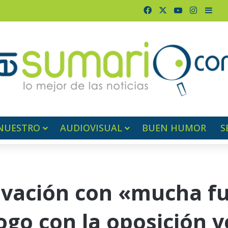
Facebook
X
YouTube
Instagr
Barr
NUESTRO
AUDIOVISUAL
BUEN HUMOR
S
ivación con «mucha fu
ogo con la oposición 