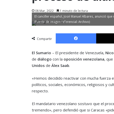
08 Mar, 2022
1 minuto de lectura
El canciller español, José Manuel Albares, anunció qu
(Fuente de imagen referencial: Archivo)
Facebook
Compartir
El Sumario
– El presidente de Venezuela,
Nico
de
diálogo
con la
oposición venezolana
, que
Unidos
de
Álex Saab
.
«Hemos decidido reactivar con mucha fuerza el
políticos, sociales, económicos, religiosos y cu
respecto.
El mandatario venezolano sostuvo que el proc
tremendo», pero defendió que si Caracas «pide