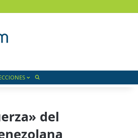
am
a lateral
ECCIONES
Buscar por
erza» del
venezolana