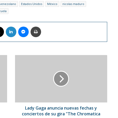
 venezolano
Estados Unidos
México
nicolas maduro
uela
book
X
LinkedIn
Messenger
Imprimir
Lady
Gaga
anuncia
nuevas
fechas
y
conciertos
de
su
gira
Lady Gaga anuncia nuevas fechas y
"The
conciertos de su gira "The Chromatica