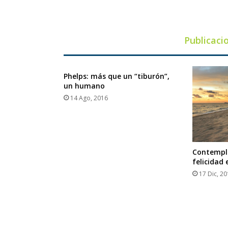
Publicaci
Phelps: más que un “tiburón”,
un humano
14 Ago, 2016
Contempla
felicidad 
17 Dic, 2