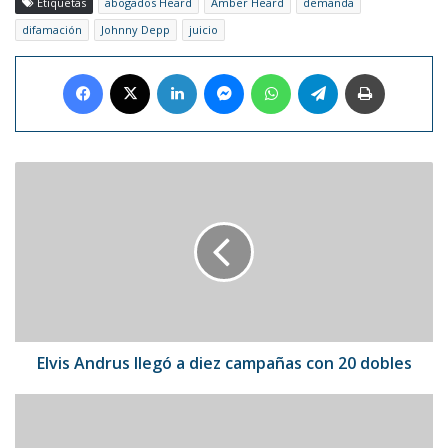
Etiquetas
abogados Heard
Amber Heard
demanda
difamación
Johnny Depp
juicio
Facebook
X
LinkedIn
Messenger
WhatsApp
Telegram
Imprimir
Elvis
Andrus
llegó
a
diez
campañas
con
20
dobles
Elvis Andrus llegó a diez campañas con 20 dobles
Balenciaga
cautiva
con