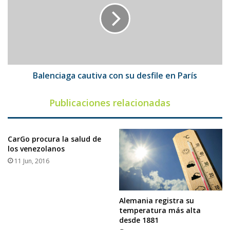
su
desfile
en
París
Balenciaga cautiva con su desfile en París
Publicaciones relacionadas
CarGo procura la salud de
los venezolanos
11 Jun, 2016
Alemania registra su
temperatura más alta
desde 1881