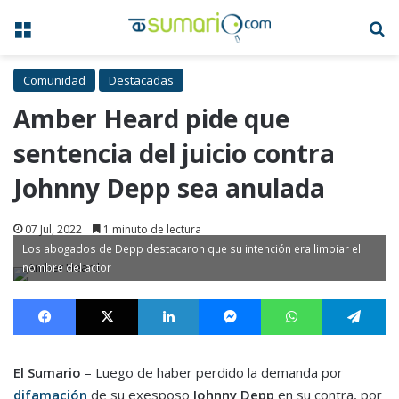
Menú
B
Comunidad
Destacadas
Amber Heard pide que
sentencia del juicio contra
Johnny Depp sea anulada
07 Jul, 2022
1 minuto de lectura
Los abogados de Depp destacaron que su intención era limpiar el
nombre del actor
Facebook
X
LinkedIn
Messenger
WhatsApp
Te
El Sumario
– Luego de haber perdido la demanda por
difamación
de su exesposo
Johnny Depp
en su contra
, por