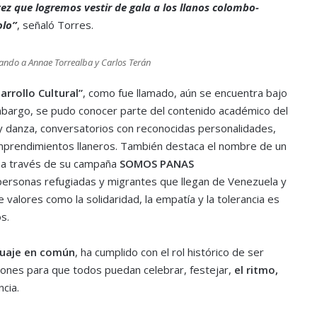
vez que logremos vestir de gala a los llanos colombo-
olo”
, señaló Torres.
ndo a Annae Torrealba y Carlos Terán
rrollo Cultural”
, como fue llamado, aún se encuentra bajo
mbargo, se pudo conocer parte del contenido académico del
y danza, conversatorios con reconocidas personalidades,
emprendimientos llaneros. También destaca el nombre de un
n a través de su campaña
SOMOS PANAS
personas refugiadas y migrantes que llegan de Venezuela y
valores como la solidaridad, la empatía y la tolerancia es
s.
uaje en común
, ha cumplido con el rol histórico de ser
ones para que todos puedan celebrar, festejar,
el ritmo,
ncia.