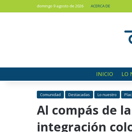
domingo 9 agosto de 2026
ACERCA DE
INICIO
LO 
Comunidad
Destacadas
Lo nuestro
Plac
Al compás de la
integración co