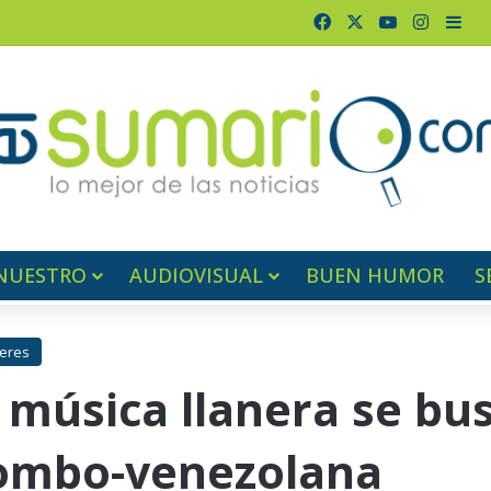
Facebook
X
YouTube
Instag
Bar
NUESTRO
AUDIOVISUAL
BUEN HUMOR
S
eres
 música llanera se bus
lombo-venezolana