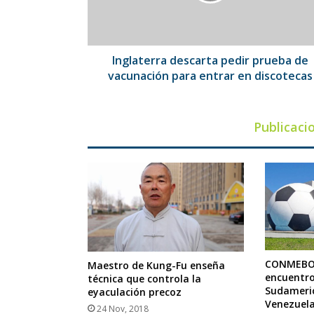
para
entrar
en
discotecas
Inglaterra descarta pedir prueba de
vacunación para entrar en discotecas
Publicaci
CONMEBOL
Maestro de Kung-Fu enseña
encuentro
técnica que controla la
Sudameric
eyaculación precoz
Venezuel
24 Nov, 2018