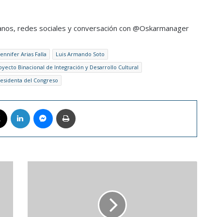
anos, redes sociales y conversación con @Oskarmanager
Jennifer Arias Falla
Luis Armando Soto
oyecto Binacional de Integración y Desarrollo Cultural
esidenta del Congreso
book
X
LinkedIn
Messenger
Imprimir
La
FIA
sancionó
a
Verstappen
tras