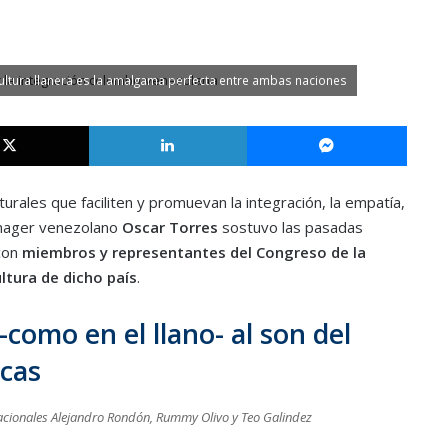
ultura llanera es la amalgama perfecta entre ambas naciones
X
LinkedIn
Messe
urales que faciliten y promuevan la integración, la empatía,
manager venezolano
Oscar Torres
sostuvo las pasadas
con
miembros y representantes del Congreso de la
ltura de dicho país
.
como en el llano- al son del
acas
nacionales Alejandro Rondón, Rummy Olivo y Teo Galindez