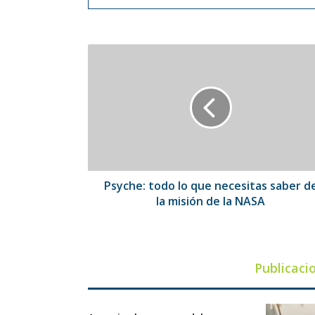
Psyche:
todo
lo
que
necesitas
saber
de
la
misión
de
Psyche: todo lo que necesitas saber d
la
la misión de la NASA
NASA
Publicaci