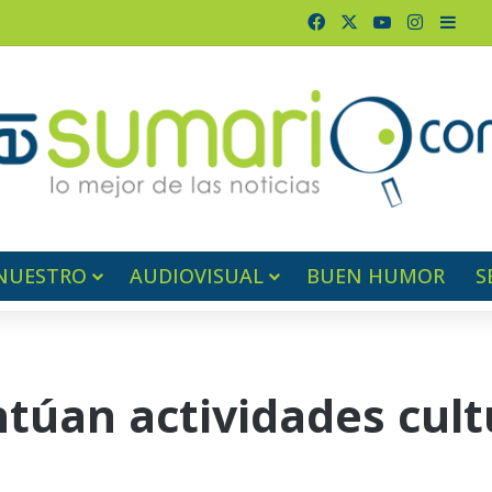
Facebook
X
YouTube
Instagr
Barr
NUESTRO
AUDIOVISUAL
BUEN HUMOR
S
túan actividades cult