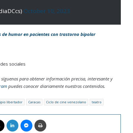
ldiaDCcs)
October 10, 2023
s de humor en pacientes con trastorno bipolar
edes sociales
 síguenos para obtener información precisa, interesante y
gram
puedes conocer diariamente nuestros contenidos.
ipio libertador
Caracas
Ciclo de cine venezolano
teatro
book
X
LinkedIn
Messenger
Imprimir