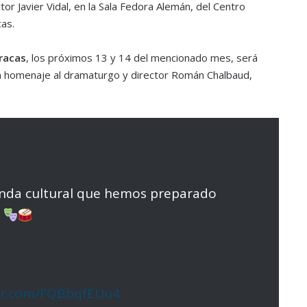
tor Javier Vidal, en la Sala Fedora Alemán, del Centro
cas.
racas
, los próximos 13 y 14 del mencionado mes, será
 homenaje al dramaturgo y director Román Chalbaud,
enda cultural que hemos preparado
e
ter.com/FQBbqfEUu4