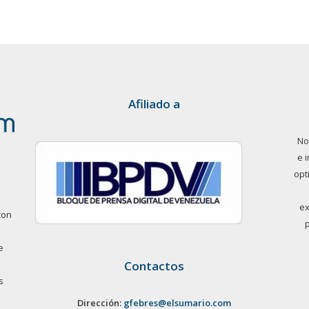
Afiliado a
No
e 
opt
ex
con
e
Contactos
s
Dirección:
gfebres@elsumario.com