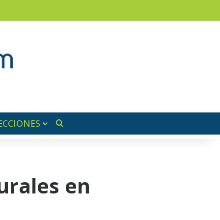
am
a lateral
ECCIONES
Buscar por
urales en