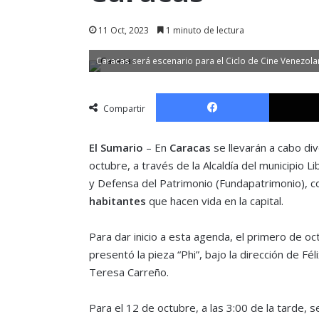
11 Oct, 2023
1 minuto de lectura
Caracas será escenario para el Ciclo de Cine Venezolano
Facebook
Compartir
El Sumario
– En
Caracas
se llevarán a cabo div
octubre, a través de la Alcaldía del municipio L
y Defensa del Patrimonio (Fundapatrimonio), c
habitantes
que hacen vida en la capital.
Para dar inicio a esta agenda, el primero de o
presentó la pieza “Phi”, bajo la dirección de Fé
Teresa Carreño.
Para el 12 de octubre, a las 3:00 de la tarde, 