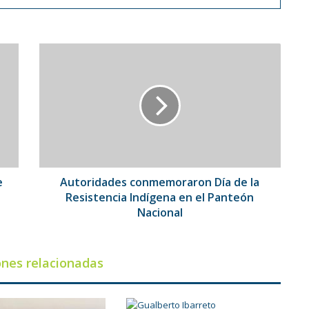
Autoridades
conmemoraron
Día
de
la
Resistencia
Indígena
en
el
Panteón
e
Autoridades conmemoraron Día de la
Nacional
Resistencia Indígena en el Panteón
Nacional
ones relacionadas