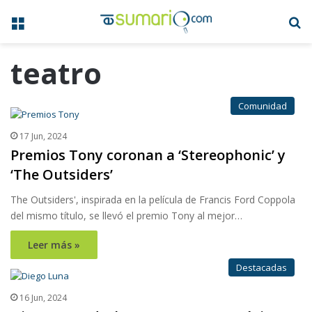
Menú
B
teatro
Comunidad
17 Jun, 2024
Premios Tony coronan a ‘Stereophonic’ y
‘The Outsiders’
The Outsiders', inspirada en la película de Francis Ford Coppola
del mismo título, se llevó el premio Tony al mejor…
Leer más »
Destacadas
16 Jun, 2024