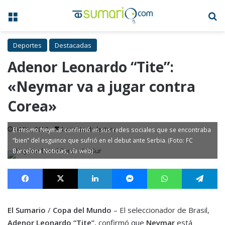
Menú
B
Deportes
Destacadas
Adenor Leonardo “Tite”:
«Neymar va a jugar contra
Corea»
04 Dic, 2022
1 minuto de lectura
El mismo Neymar confirmó en sus redes sociales que se encontraba
“bien” del esguince que sufrió en el debut ante Serbia. (Foto: FC
Barcelona Noticias, vía web)
Facebook
X
LinkedIn
Messenger
WhatsApp
Te
El Sumario
/
Copa del Mundo
– El seleccionador de Brasil,
Adenor Leonardo “Tite”
, confirmó que
Neymar
está