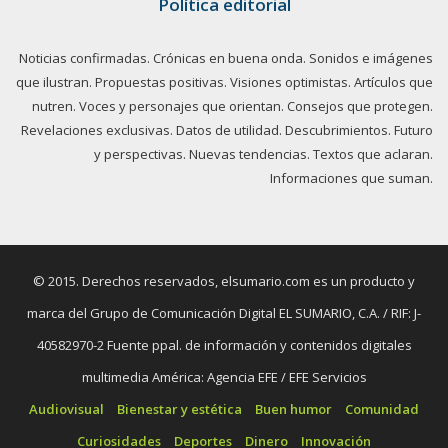
Política editorial
Noticias confirmadas. Crónicas en buena onda. Sonidos e imágenes
que ilustran. Propuestas positivas. Visiones optimistas. Artículos que
nutren. Voces y personajes que orientan. Consejos que protegen.
Revelaciones exclusivas. Datos de utilidad. Descubrimientos. Futuro
y perspectivas. Nuevas tendencias. Textos que aclaran.
Informaciones que suman.
© 2015. Derechos reservados, elsumario.com es un producto y
marca del Grupo de Comunicación Digital EL SUMARIO, C.A. / RIF: J-
40582970-2 Fuente ppal. de información y contenidos digitales
multimedia América: Agencia EFE / EFE Servicios
Audiovisual
Bienestar y estética
Buen humor
Comunidad
Curiosidades
Deportes
Dinero
Innovación