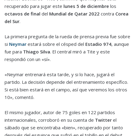
recuperado para jugar este
lunes 5 de diciembre
los
octavos de final
del
Mundial de Qatar 2022
contra
Corea
del Sur
.
La primera pregunta de la rueda de prensa previa fue sobre
si
Neymar
estará sobre el césped del
Estadio 974
, aunque
fue para
Thiago Silva
. El central miró a Tite y este
respondió con un «sí».
«Neymar entrenará esta tarde, y si lo hace, jugará el
partido. La decisión depende del entrenamiento específico.
Si está bien estará en el campo, así que veremos los otros
10», comentó.
El mismo jugador, autor de 75 goles en 122 partidos
internacionales, corroboró en su cuenta de
Twitter
el
sábado que se encontraba «bien», recuperado por tanto
después del esguince que sufrió en el tobillo en el debut