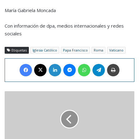
María Gabriela Moncada
Con información de dpa, medios internacionales y redes
sociales
Etiquetas
Iglesia Católico
Papa Francisco
Roma
Vaticano
Facebook
X
LinkedIn
Messenger
WhatsApp
Telegram
Imprimir
Comienzan
operativo
para
prevenir
accidentes
por
fuegos