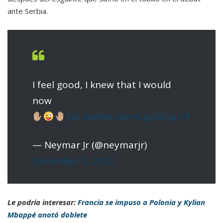
ante Serbia.
I feel good, I knew that I would
now
pic.twitter.com/LpJ3BZJaU9
— Neymar Jr (@neymarjr)
December 3, 2022
Le podría interesar:
Francia se impuso a Polonia y Kylian
Mbappé anotó doblete