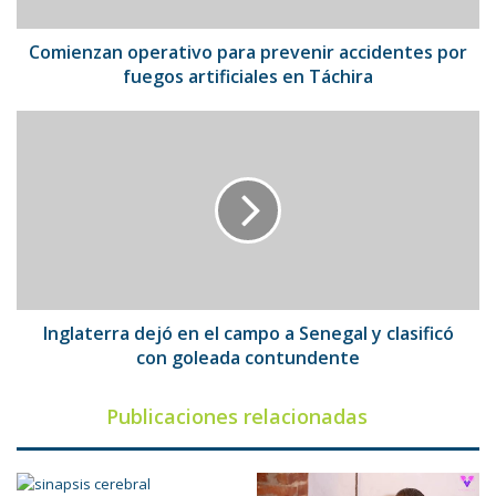
artificiales
en
Táchira
Comienzan operativo para prevenir accidentes por
fuegos artificiales en Táchira
Inglaterra
dejó
en
el
campo
a
Senegal
y
clasificó
con
Inglaterra dejó en el campo a Senegal y clasificó
goleada
con goleada contundente
contundente
Publicaciones relacionadas