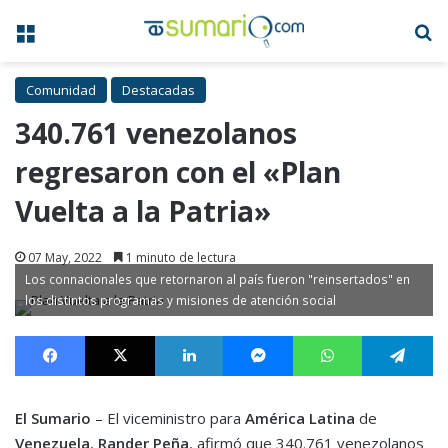
Menú
B
Comunidad
Destacadas
340.761 venezolanos
regresaron con el «Plan
Vuelta a la Patria»
07 May, 2022
1 minuto de lectura
Los connacionales que retornaron al país fueron "reinsertados" en
los distintos programas y misiones de atención social
Facebook
X
LinkedIn
Messenger
WhatsApp
Te
El Sumario
– El viceministro para
América Latina
de
Venezuela
,
Rander Peña
, afirmó que 340.761 venezolanos