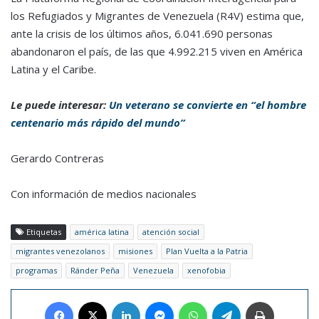
los Refugiados y Migrantes de Venezuela (R4V) estima que,
ante la crisis de los últimos años, 6.041.690 personas
abandonaron el país, de las que 4.992.215 viven en América
Latina y el Caribe.
Le puede interesar:
Un veterano se convierte en “el hombre
centenario más rápido del mundo”
Gerardo Contreras
Con información de medios nacionales
Etiquetas
américa latina
atención social
migrantes venezolanos
misiones
Plan Vuelta a la Patria
programas
Ránder Peña
Venezuela
xenofobia
Facebook
X
LinkedIn
Messenger
WhatsApp
Telegram
Imprimir