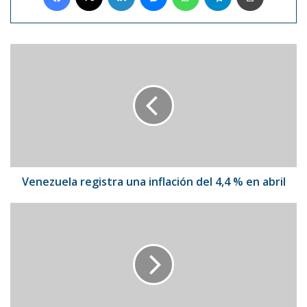
Venezuela
registra
una
inflación
del
4,4
%
en
abril
Venezuela registra una inflación del 4,4 % en abril
Acuña
Jr.
sacudió
el
primer
jonrón
desde