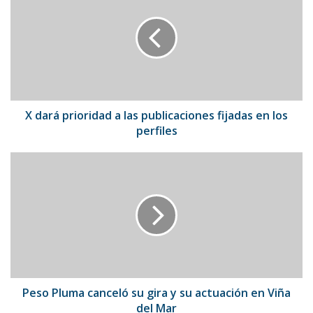
prioridad
a
las
publicaciones
fijadas
en
los
perfiles
X dará prioridad a las publicaciones fijadas en los
perfiles
Peso
Pluma
canceló
su
gira
y
su
actuación
en
Viña
Peso Pluma canceló su gira y su actuación en Viña
del
del Mar