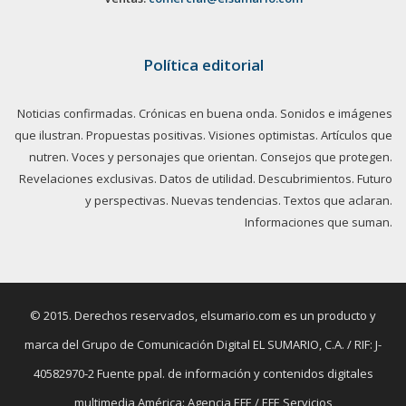
Política editorial
Noticias confirmadas. Crónicas en buena onda. Sonidos e imágenes
que ilustran. Propuestas positivas. Visiones optimistas. Artículos que
nutren. Voces y personajes que orientan. Consejos que protegen.
Revelaciones exclusivas. Datos de utilidad. Descubrimientos. Futuro
y perspectivas. Nuevas tendencias. Textos que aclaran.
Informaciones que suman.
© 2015. Derechos reservados, elsumario.com es un producto y
marca del Grupo de Comunicación Digital EL SUMARIO, C.A. / RIF: J-
40582970-2 Fuente ppal. de información y contenidos digitales
multimedia América: Agencia EFE / EFE Servicios