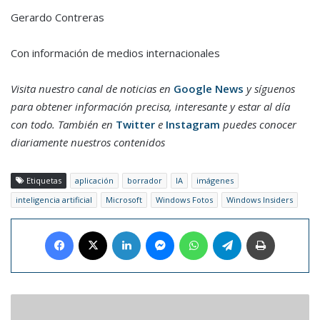
Gerardo Contreras
Con información de medios internacionales
Visita nuestro canal de noticias en
Google News
y síguenos
para obtener información precisa, interesante y estar al día
con todo. También en
Twitter
e
Instagram
puedes conocer
diariamente nuestros contenidos
Etiquetas
aplicación
borrador
IA
imágenes
inteligencia artificial
Microsoft
Windows Fotos
Windows Insiders
Facebook
X
LinkedIn
Messenger
WhatsApp
Telegram
Imprimir
X
dará