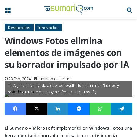
Menú
B
Destacadas
Innovación
Windows Fotos elimina
elementos de imágenes con
su borrador impulsado por IA
23 Feb, 2024
1 minuto de lectura
La IA generativa ayuda a que los resultados sean más "fluidos y
realistas" (Fuente de imagen referencial: Microsoft)
Facebook
X
LinkedIn
Messenger
WhatsApp
Te
El Sumario
–
Microsoft
implementó en
Windows Fotos
una
herramienta
de
borrado
impulsada por
Inteligencia