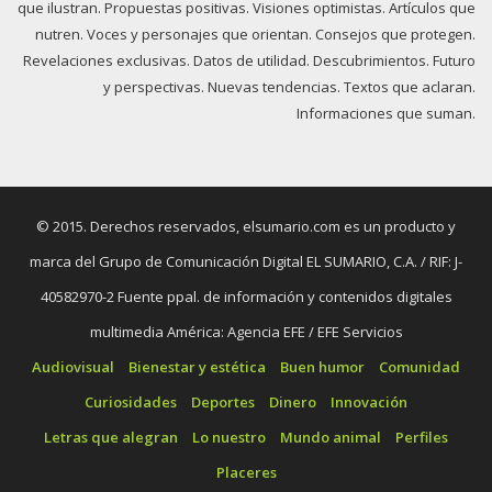
que ilustran. Propuestas positivas. Visiones optimistas. Artículos que
nutren. Voces y personajes que orientan. Consejos que protegen.
Revelaciones exclusivas. Datos de utilidad. Descubrimientos. Futuro
y perspectivas. Nuevas tendencias. Textos que aclaran.
Informaciones que suman.
© 2015. Derechos reservados, elsumario.com es un producto y
marca del Grupo de Comunicación Digital EL SUMARIO, C.A. / RIF: J-
40582970-2 Fuente ppal. de información y contenidos digitales
multimedia América: Agencia EFE / EFE Servicios
Audiovisual
Bienestar y estética
Buen humor
Comunidad
Curiosidades
Deportes
Dinero
Innovación
Letras que alegran
Lo nuestro
Mundo animal
Perfiles
Placeres