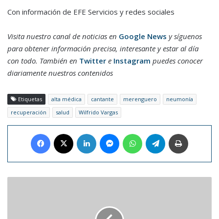
Con información de EFE Servicios y redes sociales
Visita nuestro canal de noticias en
Google News
y síguenos
para obtener información precisa, interesante y estar al día
con todo. También en
Twitter
e
Instagram
puedes conocer
diariamente nuestros contenidos
Etiquetas
alta médica
cantante
merenguero
neumonía
recuperación
salud
Wilfrido Vargas
Facebook
X
LinkedIn
Messenger
WhatsApp
Telegram
Imprimir
La
gala
de
los