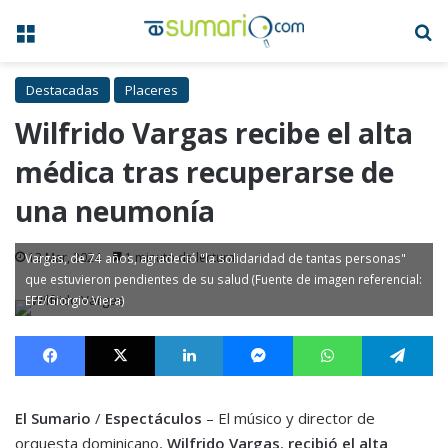
Menú
B
Destacadas
Placeres
Wilfrido Vargas recibe el alta
médica tras recuperarse de
una neumonía
12 Mar, 2024
1 minuto de lectura
Vargas, de 74 años, agradeció "la solidaridad de tantas personas"
que estuvieron pendientes de su salud (Fuente de imagen referencial:
EFE/Giorgio Viera)
Facebook
X
LinkedIn
Messenger
WhatsApp
Te
El Sumario
/
Espectáculos
– El músico y director de
orquesta dominicano,
Wilfrido Vargas
,
recibió el alta