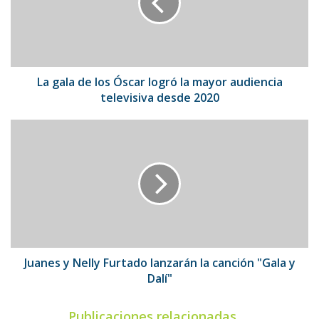
Óscar
logró
la
mayor
audiencia
televisiva
La gala de los Óscar logró la mayor audiencia
desde
televisiva desde 2020
2020
Juanes
y
Nelly
Furtado
lanzarán
la
canción
"Gala
y
Dalí"
Juanes y Nelly Furtado lanzarán la canción "Gala y
Dalí"
Publicaciones relacionadas