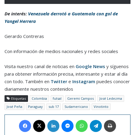
De interés:
Venezuela derrotó a Guatemala con gol de
Yangel Herrera
Gerardo Contreras
Con información de medios nacionales y redes sociales
Visita nuestro canal de noticias en
Google News
y síguenos
para obtener información precisa, interesante y estar al día
con todo. También en
Twitter
e
Instagram
puedes conocer
diariamente nuestros contenidos
Etiquetas
Colombia
futsal
Geremi Campos
José Ledezma
José Peña
Paraguay
sub 17
Sudamericano
Vinotinto
Facebook
X
LinkedIn
Messenger
WhatsApp
Telegram
Imprimir