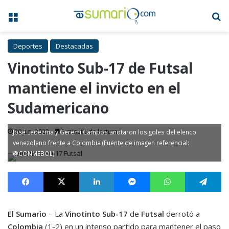
Menú
B
Deportes
Destacadas
Vinotinto Sub-17 de Futsal
mantiene el invicto en el
Sudamericano
20 Jun, 2023
1 minuto de lectura
José Ledezma y Geremi Campos anotaron los goles del elenco
venezolano frente a Colombia (Fuente de imagen referencial:
@CONMEBOL)
Facebook
X
LinkedIn
Messenger
WhatsApp
Te
El Sumario
– La
Vinotinto Sub-17
de
Futsal
derrotó a
Colombia
(1-2) en un intenso partido para mantener el paso