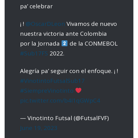
pa’ celebrar
¡ !
@OscarDLeon
Vivamos de nuevo
nuestra victoria ante Colombia
por la Jornada
de la CONMEBOL
#Sub17FS
2022.
Alegría pa’ seguir con el enfoque. ¡ !
#VinotintoFutsalSub17
#SiempreVinotinto
pic.twitter.com/b4I1qGWpC4
— Vinotinto Futsal (@FutsalFVF)
June 19, 2023