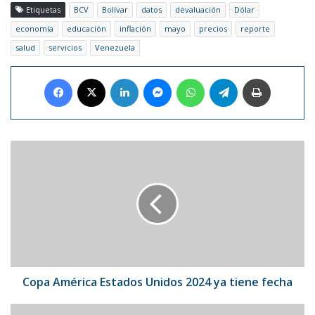
Etiquetas
BCV
Bolívar
datos
devaluación
Dólar
economía
educación
inflación
mayo
precios
reporte
salud
servicios
Venezuela
Facebook
X
LinkedIn
Messenger
WhatsApp
Telegram
Imprimir
Copa
América
Estados
Unidos
2024
ya
tiene
fecha
Copa América Estados Unidos 2024 ya tiene fecha
Vinotinto