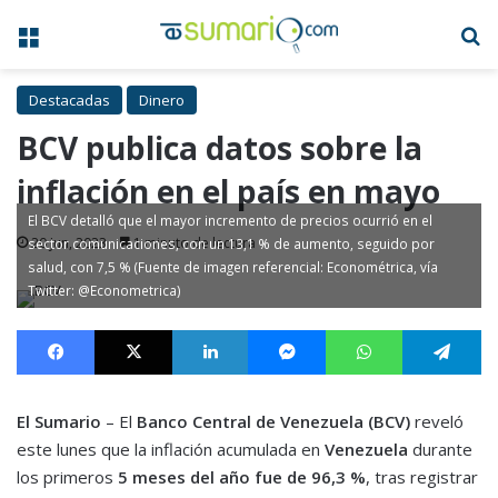
Menú
B
Destacadas
Dinero
BCV publica datos sobre la
inflación en el país en mayo
El BCV detalló que el mayor incremento de precios ocurrió en el
20 Jun, 2023
1 minuto de lectura
sector comunicaciones, con un 13,1 % de aumento, seguido por
salud, con 7,5 % (Fuente de imagen referencial: Econométrica, vía
Twitter: @Econometrica)
Facebook
X
LinkedIn
Messenger
WhatsApp
Te
El Sumario
– El
Banco Central de Venezuela (BCV)
reveló
este lunes que la inflación acumulada en
Venezuela
durante
los primeros
5 meses del año fue de 96,3 %
, tras registrar