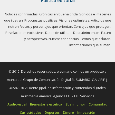
Política editorial
Noticias confirmadas. Crónicas en buena onda. Sonidos e imágenes
que ilustran. Propuestas positivas. Visiones optimistas. Artículos que
nutren. Voces y personajes que orientan. Consejos que protegen.
Revelaciones exclusivas. Datos de utilidad. Descubrimientos. Futuro
y perspectivas. Nuevas tendencias. Textos que aclaran.
Informaciones que suman.
© 2015. Derechos reservados, elsumario.com es un producto y
marca del Grupo de Comunicación Digital EL SUMARIO, C.A. / RIF: J-
40582970-2 Fuente ppal. de información y contenidos digitales
multimedia América: Agencia EFE / EFE Servicios
Audiovisual
Bienestar y estética
Buen humor
Comunidad
Curiosidades
Deportes
Dinero
Innovación