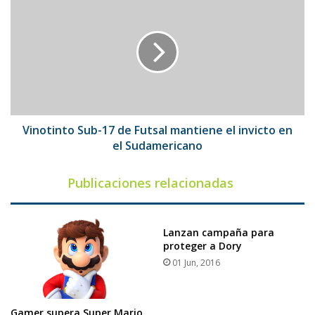
Sub-
17
de
Futsal
mantiene
el
invicto
en
el
Vinotinto Sub-17 de Futsal mantiene el invicto en
Sudamericano
el Sudamericano
Publicaciones relacionadas
Lanzan campaña para
proteger a Dory
01 Jun, 2016
Gamer supera Super Mario