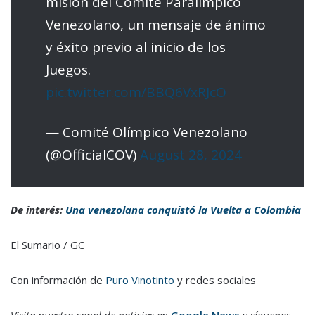
misión del Comité Paralímpico
Venezolano, un mensaje de ánimo
y éxito previo al inicio de los
Juegos.
pic.twitter.com/BBQ6VxRJcO
— Comité Olímpico Venezolano
(@OfficialCOV)
August 28, 2024
De interés:
Una venezolana conquistó la Vuelta a Colombia
El Sumario / GC
Con información de
Puro Vinotinto
y redes sociales