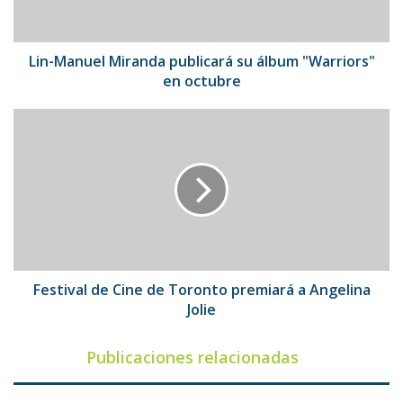
"Warriors"
en
octubre
Lin-Manuel Miranda publicará su álbum "Warriors"
en octubre
Festival
de
Cine
de
Toronto
premiará
a
Angelina
Jolie
Festival de Cine de Toronto premiará a Angelina
Jolie
Publicaciones relacionadas