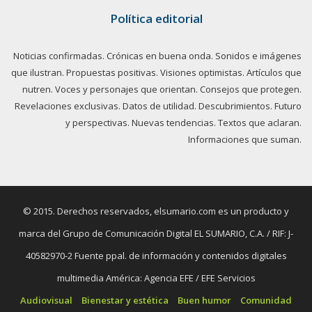
Política editorial
Noticias confirmadas. Crónicas en buena onda. Sonidos e imágenes
que ilustran. Propuestas positivas. Visiones optimistas. Artículos que
nutren. Voces y personajes que orientan. Consejos que protegen.
Revelaciones exclusivas. Datos de utilidad. Descubrimientos. Futuro
y perspectivas. Nuevas tendencias. Textos que aclaran.
Informaciones que suman.
© 2015. Derechos reservados, elsumario.com es un producto y
marca del Grupo de Comunicación Digital EL SUMARIO, C.A. / RIF: J-
40582970-2 Fuente ppal. de información y contenidos digitales
multimedia América: Agencia EFE / EFE Servicios
Audiovisual
Bienestar y estética
Buen humor
Comunidad