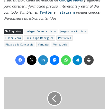
Visita nuestro canal de noticias en
Google News
y síguenos
para obtener información precisa, interesante y estar al día
con todo. También en
Twitter
e
Instagram
puedes conocer
diariamente nuestros contenidos
Etiquetas
delegación venezolana
juegos paralímpicos
Lisberi Vera
Luis Felipe Rodríguez
París 2024
Plaza de la Concordia
Vanuatu
Venezuela
Facebook
X
LinkedIn
Messenger
WhatsApp
Telegram
Imprimir
Lin-
Manuel
Miranda
publicará
su
álbum