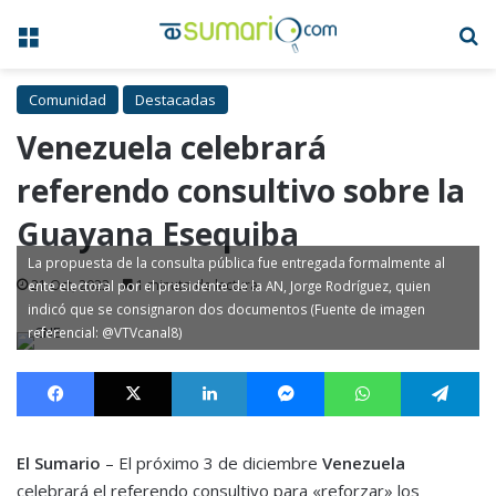
Menú
B
Comunidad
Destacadas
Venezuela celebrará
referendo consultivo sobre la
Guayana Esequiba
La propuesta de la consulta pública fue entregada formalmente al
21 Oct, 2023
1 minuto de lectura
ente electoral por el presidente de la AN, Jorge Rodríguez, quien
indicó que se consignaron dos documentos (Fuente de imagen
referencial: @VTVcanal8)
Facebook
X
LinkedIn
Messenger
WhatsApp
Te
El Sumario
– El próximo 3 de diciembre
Venezuela
celebrará el referendo consultivo para «reforzar» los