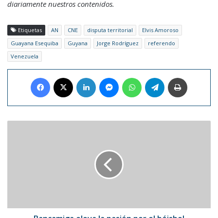
diariamente nuestros contenidos.
Etiquetas
AN
CNE
disputa territorial
Elvis Amoroso
Guayana Esequiba
Guyana
Jorge Rodríguez
referendo
Venezuela
Facebook
X
LinkedIn
Messenger
WhatsApp
Telegram
Imprimir
Bancamiga
eleva
la
pasión
por
el
béisbol
venezolano