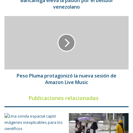
Bancamiga eleva la pasión por el béisbol
venezolano
Peso
Pluma
protagonizó
la
nueva
sesión
de
Amazon
Live
Music
Peso Pluma protagonizó la nueva sesión de
Amazon Live Music
Publicaciones relacionadas