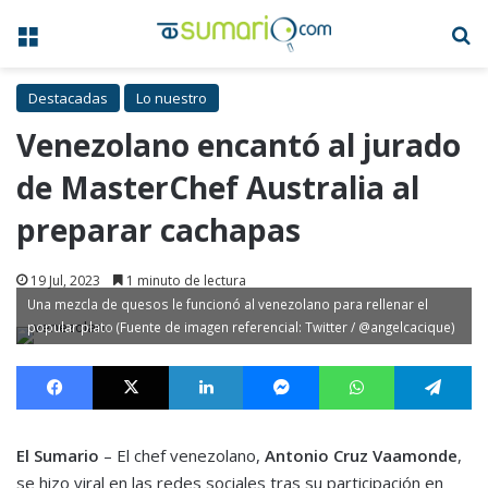
Menú
B
Destacadas
Lo nuestro
Venezolano encantó al jurado
de MasterChef Australia al
preparar cachapas
19 Jul, 2023
1 minuto de lectura
Una mezcla de quesos le funcionó al venezolano para rellenar el
popular plato (Fuente de imagen referencial: Twitter / @angelcacique)
Facebook
X
LinkedIn
Messenger
WhatsApp
Te
El Sumario
– El chef venezolano,
Antonio Cruz Vaamonde
,
se hizo viral en las redes sociales tras su participación en