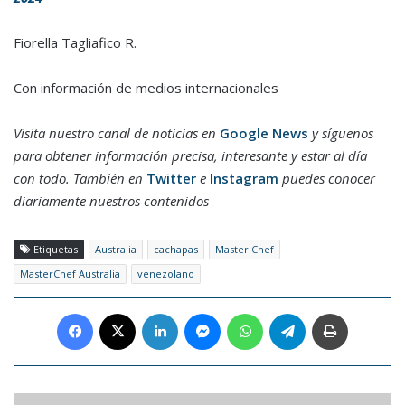
Fiorella Tagliafico R.
Con información de medios internacionales
Visita nuestro canal de noticias en
Google News
y síguenos
para obtener información precisa, interesante y estar al día
con todo. También en
Twitter
e
Instagram
puedes conocer
diariamente nuestros contenidos
Etiquetas
Australia
cachapas
Master Chef
MasterChef Australia
venezolano
Facebook
X
LinkedIn
Messenger
WhatsApp
Telegram
Imprimir
Inauguraron