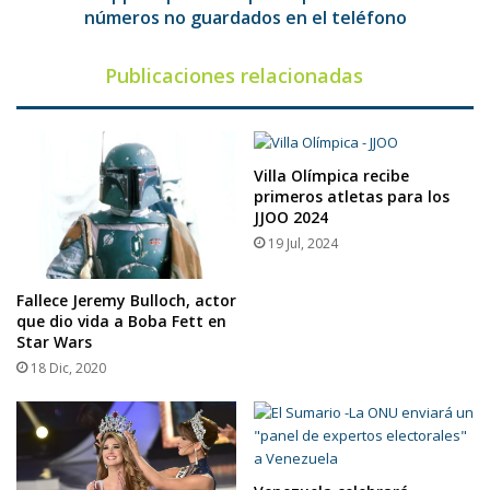
en
números no guardados en el teléfono
el
teléfono
Publicaciones relacionadas
Villa Olímpica recibe
primeros atletas para los
JJOO 2024
19 Jul, 2024
Fallece Jeremy Bulloch, actor
que dio vida a Boba Fett en
Star Wars
18 Dic, 2020