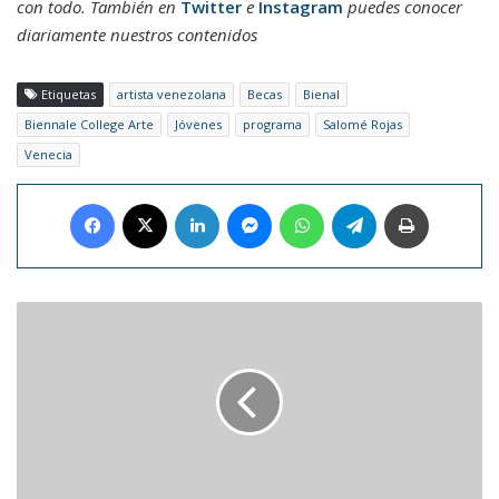
con todo. También en
Twitter
e
Instagram
puedes conocer
diariamente nuestros contenidos
Etiquetas
artista venezolana
Becas
Bienal
Biennale College Arte
Jóvenes
programa
Salomé Rojas
Venecia
Facebook
X
LinkedIn
Messenger
WhatsApp
Telegram
Imprimir
Víctor
Manuelle
ya
cuenta
con
una
exposición
virtual