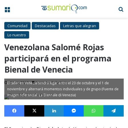
Menú
B
Comunidad
Destacadas
Letras que alegran
Lo nuestro
Venezolana Salomé Rojas
participará en el programa
Bienal de Venecia
18 Sep, 2023
1 minuto de lectura
El taller en Venecia tendrá lugar entre el 23 de octubre y el 1 de
noviembre y alternará momentos individuales y de grupo (Fuente de
imagen referencial: La Biennale di Venezia)
Facebook
X
LinkedIn
Messenger
WhatsApp
Te