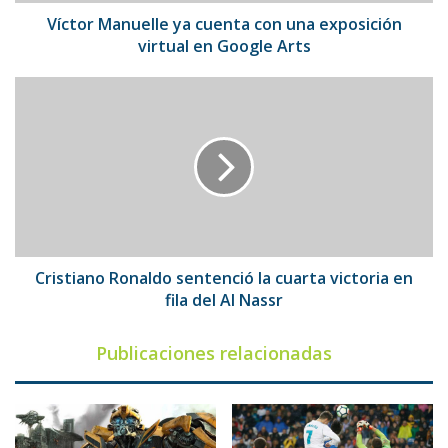
en
Google
Víctor Manuelle ya cuenta con una exposición
Arts
virtual en Google Arts
Cristiano
Ronaldo
sentenció
la
cuarta
victoria
en
fila
del
Al
Cristiano Ronaldo sentenció la cuarta victoria en
Nassr
fila del Al Nassr
Publicaciones relacionadas