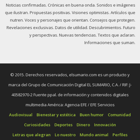
Noticias confirmadas. Crónicas en buena onda. Sonidos e imágenes
que ilustran. Propuestas positivas. Visiones optimistas. Artículos que
nutren. Voces y personajes que orientan. Consejos que protegen.
Revelaciones exclusivas. Datos de utilidad. Descubrimientos. Futuro
y perspectivas. Nuevas tendencias. Textos que aclaran.
Informaciones que suman.
© 2015. Derechos reservados, elsumario.com es un producto y
marca del Grupo de Comunicación Digital EL SUMARIO, C.A. / RIF: J-
40582970-2 Fuente ppal. de información y contenidos digitales
multimedia América: Agencia EFE / EFE Servicios
Audiovisual
Bienestar y estética
Buen humor
Comunidad
Curiosidades
Deportes
Dinero
Innovación
Letras que alegran
Lo nuestro
Mundo animal
Perfiles