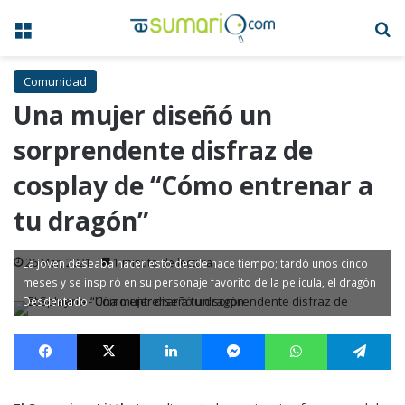
Menú
B
Comunidad
Una mujer diseñó un
sorprendente disfraz de
cosplay de “Cómo entrenar a
tu dragón”
26 Mar, 2021
1 minuto de lectura
La joven deseaba hacer esto desde hace tiempo; tardó unos cinco
meses y se inspiró en su personaje favorito de la película, el dragón
Desdentado
Facebook
X
LinkedIn
Messenger
WhatsApp
Te