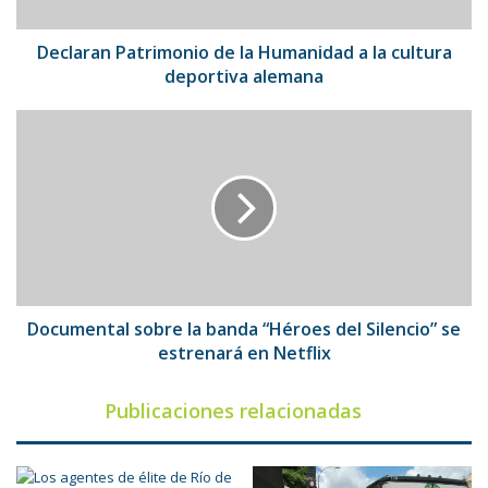
cultura
deportiva
alemana
Declaran Patrimonio de la Humanidad a la cultura
deportiva alemana
Documental
sobre
la
banda
“Héroes
del
Silencio”
se
estrenará
en
Documental sobre la banda “Héroes del Silencio” se
Netflix
estrenará en Netflix
Publicaciones relacionadas