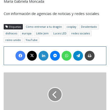
María Gabriela Moncada
Con información de agencias de noticias y redes sociales
Etiquetas
Cómo entrenar a tu dragón
cosplay
Desdentado
disfraces
europa
Little Jem
Luces LED
redes sociales
reino unido
YouTube
Facebook
X
LinkedIn
Messenger
WhatsApp
Telegram
Imprimir
Declaran
Patrimonio
de
la
Humanidad
a
la