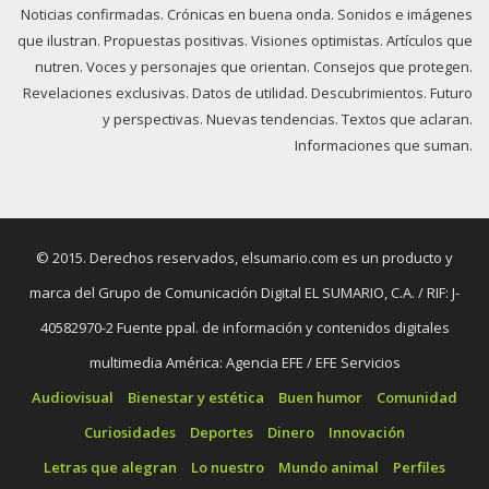
Noticias confirmadas. Crónicas en buena onda. Sonidos e imágenes
que ilustran. Propuestas positivas. Visiones optimistas. Artículos que
nutren. Voces y personajes que orientan. Consejos que protegen.
Revelaciones exclusivas. Datos de utilidad. Descubrimientos. Futuro
y perspectivas. Nuevas tendencias. Textos que aclaran.
Informaciones que suman.
© 2015. Derechos reservados, elsumario.com es un producto y
marca del Grupo de Comunicación Digital EL SUMARIO, C.A. / RIF: J-
40582970-2 Fuente ppal. de información y contenidos digitales
multimedia América: Agencia EFE / EFE Servicios
Audiovisual
Bienestar y estética
Buen humor
Comunidad
Curiosidades
Deportes
Dinero
Innovación
Letras que alegran
Lo nuestro
Mundo animal
Perfiles