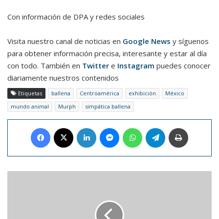
Con información de DPA y redes sociales
Visita nuestro canal de noticias en
Google News
y síguenos
para obtener información precisa, interesante y estar al día
con todo. También en
Twitter
e
Instagram
puedes conocer
diariamente nuestros contenidos
Etiquetas
ballena
Centroamérica
exhibición
México
mundo animal
Murph
simpática ballena
Facebook
X
LinkedIn
Messenger
WhatsApp
Telegram
Imprimir
Italia
recupera
750
tesoros
arqueológicos