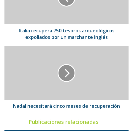
expoliados
por
un
marchante
inglés
Italia recupera 750 tesoros arqueológicos
expoliados por un marchante inglés
Nadal
necesitará
cinco
meses
de
recuperación
Nadal necesitará cinco meses de recuperación
Publicaciones relacionadas