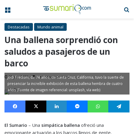
Menú
B
Destacadas
Mundo animal
Una ballena sorprendió con
saludos a pasajeros de un
barco
03 Jun, 2023
1 minuto de lectura
Jodi Frediani, de 74 años, de Santa Cruz, California, tuvo la suerte de
presenciar la increíble exhibición de esta ballena hembra de cuatro
años (Fuente de imagen referencial: unsplash, vía web)
Facebook
X
LinkedIn
Messenger
WhatsApp
Te
El Sumario
– Una
simpática ballena
ofreció una
emocionante actuación a los barcos llenos de gente,