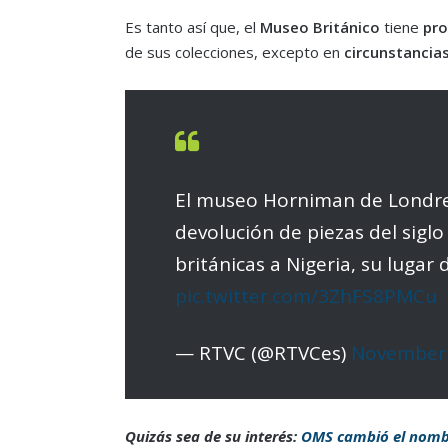
Es tanto así que, el
Museo Británico
tiene
pro
de sus colecciones, excepto en
circunstancia
El museo Horniman de Londres
devolución de piezas del siglo
británicas a Nigeria, su lugar 
pic.twitter.com/3ZhFS8PMCu
— RTVC (@RTVCes)
November 
Quizás sea de su interés:
OMS cambió el nombr