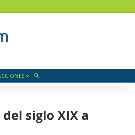
am
a lateral
ECCIONES
Buscar por
del siglo XIX a