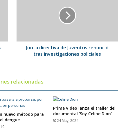
de
Juventus
renunció
tras
investigaciones
policiales
s
Junta directiva de Juventus renunció
tras investigaciones policiales
ones relacionadas
Prime Video lanza el trailer del
documental ‘Soy Celine Dion’
n nuevo método para
 el dengue
24 May, 2024
019