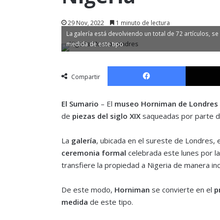
29 Nov, 2022
1 minuto de lectura
La galería está devolviendo un total de 72 artículos, 
medida de este tipo
Facebook
Compartir
El Sumario
– El
museo Horniman de Londres
de
piezas del siglo XIX
saqueadas por parte de 
La
galería
, ubicada en el sureste de Londres, 
ceremonia formal
celebrada este lunes por la
transfiere la propiedad a Nigeria de manera inc
De este modo,
Horniman
se convierte en el
p
medida
de este tipo.