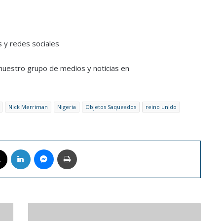
 y redes sociales
a nuestro grupo de medios y noticias en
Nick Merriman
Nigeria
Objetos Saqueados
reino unido
book
X
LinkedIn
Messenger
Imprimir
Junta
directiva