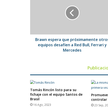
que
próximamente
otros
equipos
desafíen
a
Red
Bull,
Brawn espera que próximamente otro
Ferrari
equipos desafíen a Red Bull, Ferrari y
y
Mercedes
Mercedes
Publicaci
Tomás Rincón listo para su
fichaje con el equipo Santos de
Promueve
Brasil
controlar
16 Ago, 2023
23 Sep, 2