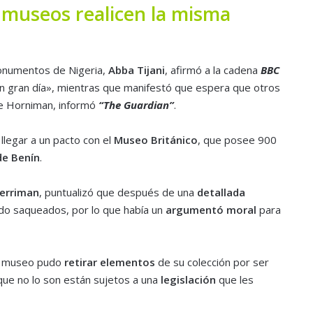
 museos realicen la misma
Monumentos de Nigeria,
Abba Tijani
, afirmó a la cadena
BBC
n gran día», mientras que manifestó que espera que otros
de Horniman, informó
“The Guardian”
.
llegar a un pacto con el
Museo Británico
, que posee 900
de Benín
.
erriman
, puntualizó que después de una
detallada
do saqueados, por lo que había un
argumentó moral
para
su museo pudo
retirar elementos
de su colección por ser
que no lo son están sujetos a una
legislación
que les