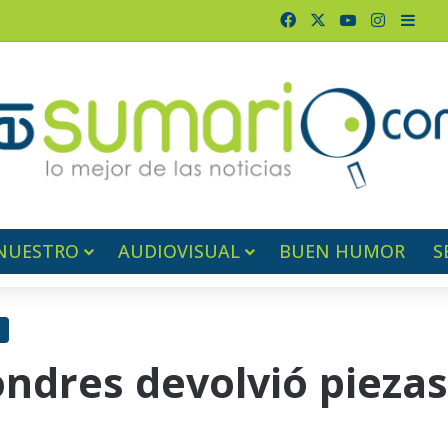
Facebook
X
YouTube
Instagr
Barr
NUESTRO
AUDIOVISUAL
BUEN HUMOR
S
dres devolvió piezas 