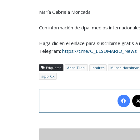
María Gabriela Moncada
Con información de dpa, medios internacionales
Haga clic en el enlace para suscribirse gratis 
Telegram:
https://t.me/G_ELSUMARIO_News
Etiquetas
Abba Tijani
londres
Museo Horniman
siglo XIX
Face
Brawn
espera