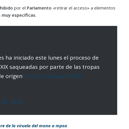
hibido
por el
Parlamento
«retirar el acceso» a elementos
s muy específicas
.
 ha iniciado este lunes el proceso de
 XIX saqueadas por parte de las tropas
de origen
https://t.co/nya3TIvS8i
28, 2022
e de la viruela del mono a mpox