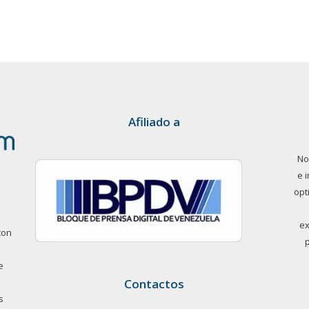
Afiliado a
No
e 
opt
ex
con
e
Contactos
s