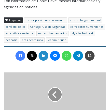
Con información de Doble Llave, medios internacionales y
agencias de noticias
Etiquetas
asesor presidencial ucraniano
cese el fuego temporal
conflicto bélico
Consejo ruso de Seguridad
corredores humanitarios
exrepública soviética
motivos humanitarios
Myjailo Podolyak
neonazis
presidente ruso
Vladimir Putin
Facebook
X
LinkedIn
Messenger
WhatsApp
Telegram
Imprimir
Karol
G
recibe
el
premio
“Rule
Breaker”