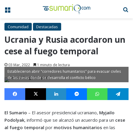
Menú
B
Comunidad
Destacadas
Ucrania y Rusia acordaron un
cese al fuego temporal
03 Mar, 2022
1 minuto de lectura
Establecieron abrir "corredores humanitarios" para evacuar civiles
de las zonas donde se desarrolla el conflicto bélico
Facebook
X
LinkedIn
Messenger
WhatsApp
Te
El Sumario
– El asesor presidencial ucraniano,
Myjailo
Podolyak
, informó que se alcanzó un acuerdo para un
cese
al fuego temporal
por
motivos humanitarios
en las