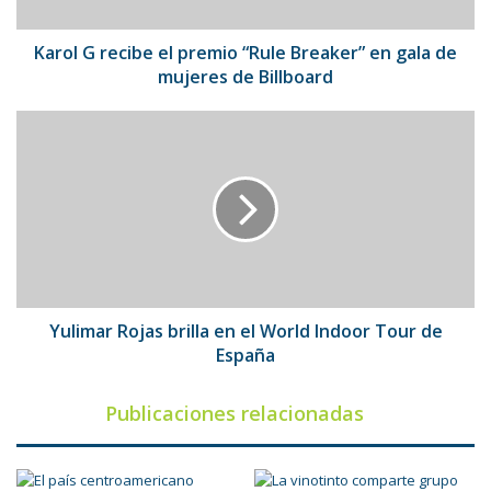
en
gala
de
Karol G recibe el premio “Rule Breaker” en gala de
mujeres
mujeres de Billboard
de
Billboard
Yulimar
Rojas
brilla
en
el
World
Indoor
Tour
de
España
Yulimar Rojas brilla en el World Indoor Tour de
España
Publicaciones relacionadas