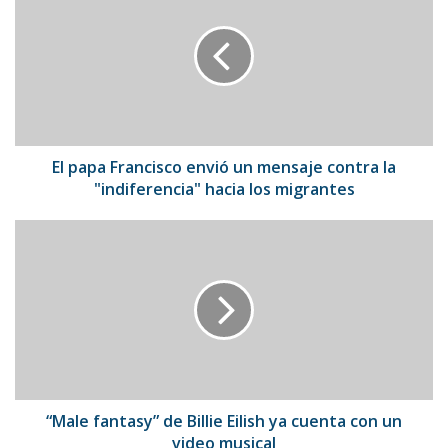
Francisco
envió
un
mensaje
contra
la
"indiferencia"
hacia
El papa Francisco envió un mensaje contra la
los
"indiferencia" hacia los migrantes
migrantes
“Male
fantasy”
de
Billie
Eilish
ya
cuenta
con
un
video
“Male fantasy” de Billie Eilish ya cuenta con un
musical
video musical