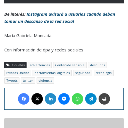
De interés:
Instagram avisará a usuarios cuando deban
tomar un descanso de la red social
María Gabriela Moncada
Con información de dpa y redes sociales
Etiquetas
advertencias
Contenido sensible
desnudos
Estados Unidos
herramientas digitales
seguridad
tecnología
Tweets
twitter
violencia
Facebook
X
LinkedIn
Messenger
WhatsApp
Telegram
Imprimir
El
papa