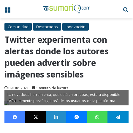
Menú
B
Comunidad
Destacadas
Innovación
Twitter experimenta con
alertas donde los autores
pueden advertir sobre
imágenes sensibles
09 Dic, 2021
1 minuto de lectura
La novedosa herramienta, que está en pruebas, estará disponible
próximamente para "algunos" de los usuarios de la plataforma
Facebook
X
LinkedIn
Messenger
WhatsApp
Te