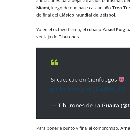
anotaciones para dejar atrás los fantasmas de
Miami
, luego de que hace casi un año
Trea Tur
de final del
Clásico Mundial de Béisbol
.
Ya en el octavo tramo, el cubano
Yasiel Puig
ba
ventaja de Tiburones.
Si cae, cae en Cienfuegos
#
pic.twitter.com/EDsvBb5uUS
— Tiburones de La Guaira (@
Para ponerle punto y final al compromiso,
Arna