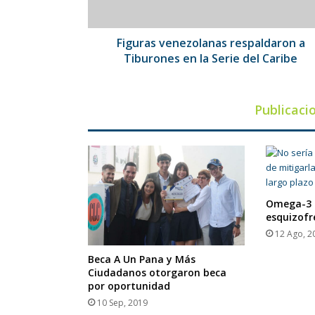
Serie
del
Caribe
Figuras venezolanas respaldaron a
Tiburones en la Serie del Caribe
Publicaci
Omega-3 p
esquizofr
12 Ago, 2
Beca A Un Pana y Más
Ciudadanos otorgaron beca
por oportunidad
10 Sep, 2019