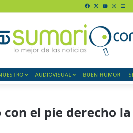
Facebook
X
YouTube
Instag
Bar
NUESTRO
AUDIOVISUAL
BUEN HUMOR
S
 con el pie derecho la