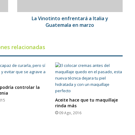
en
marzo
La Vinotinto enfrentará a Italia y
Guatemala en marzo
ones relacionadas
odría controlar la
enia
Aceite hace que tu maquillaje
015
rinda más
09 Ago, 2016