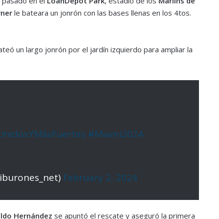
l pasado en el
LoanDepot Park
, estadio de los
Marlins de
ner
le bateara un jonrón con las bases llenas en los 4tos.
teó un largo jonrón por el jardín izquierdo para ampliar la
UnidosYMásFuertes
#Miami2024
tiburones_net)
February 2, 2024
ldo Hernández
se apuntó el rescate y aseguró la primera