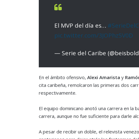
El MVP del día es…
#SerieDelC
pic.twitter.com/3JOPhz5V0D
— Serie del Caribe (@beisbol
En el ámbito ofensivo,
Alexi Amarista
y
Ramón
cita caribeña, remolcaron las primeras dos carr
respectivamente.
El equipo dominicano anotó una carrera en la b
carrera, aunque no fue suficiente para darle al
A pesar de recibir un doble, el relevista venez