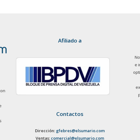
Afiliado a
No
e 
opt
ex
con
e
Contactos
s
Dirección:
gfebres@elsumario.com
Ventas:
comercial@elsumario.com