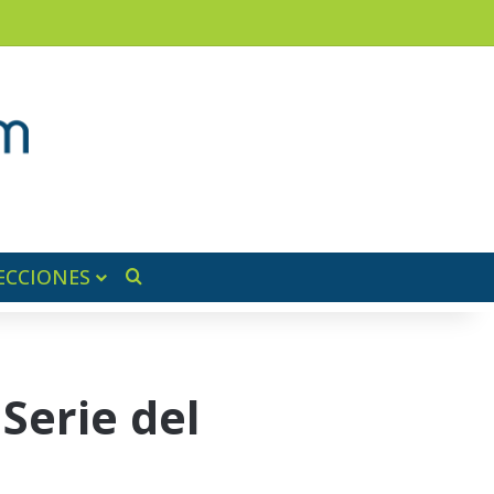
ram
ra lateral
ECCIONES
Buscar por
 Serie del