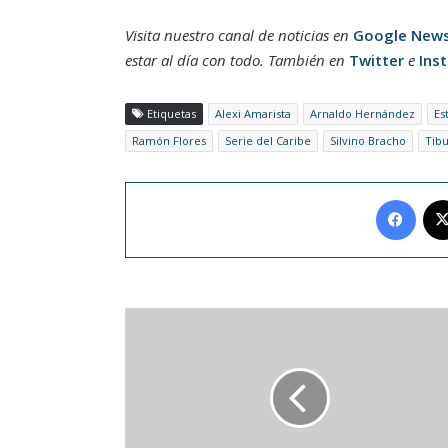
Visita nuestro canal de noticias en
Google New
estar al día con todo. También en
Twitter
e
Ins
Etiquetas
Alexi Amarista
Arnaldo Hernández
Es
Ramón Flores
Serie del Caribe
Silvino Bracho
Tibu
Face
Figuras
venezolanas
respaldaron
a
Tiburones
en
la