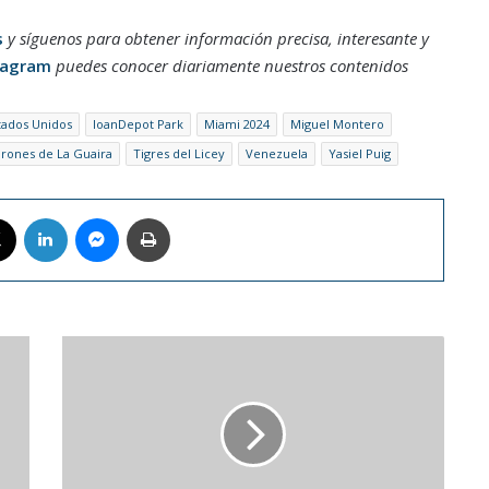
s
y síguenos para obtener información precisa, interesante y
tagram
puedes conocer diariamente nuestros contenidos
tados Unidos
loanDepot Park
Miami 2024
Miguel Montero
rones de La Guaira
Tigres del Licey
Venezuela
Yasiel Puig
book
X
LinkedIn
Messenger
Imprimir
La
Vinotinto
enfrentará
a
Italia
y
Guatemala