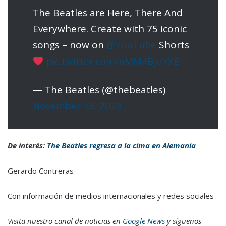
The Beatles are Here, There And
Everywhere. Create with 75 iconic
songs – now on
@YouTube
Shorts
pic.twitter.com/nMM4BjoYXE
— The Beatles (@thebeatles)
November 13, 2023
De interés:
The Beatles regresa a la cima en Alemania
Gerardo Contreras
Con información de medios internacionales y redes sociales
Visita nuestro canal de noticias en
Google News
y síguenos