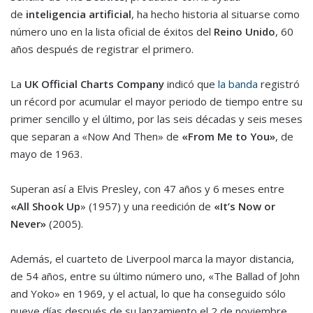
de
inteligencia artificial
, ha hecho historia al situarse como
número uno en la lista oficial de éxitos del
Reino Unido
, 60
años después de registrar el primero.
La
UK Official Charts Company
indicó que
la banda
registró
un récord por acumular el mayor periodo de tiempo entre su
primer sencillo y el último, por las seis décadas y seis meses
que separan a «Now And Then» de
«From Me to You»
, de
mayo de 1963.
Superan así a Elvis Presley, con 47 años y 6 meses entre
«All Shook Up
» (1957) y una reedición de
«It’s Now or
Never»
(2005).
Además, el cuarteto de Liverpool marca la mayor distancia,
de 54 años, entre su último número uno, «The Ballad of John
and Yoko» en 1969, y el actual, lo que ha conseguido sólo
nueve días después de su lanzamiento el 2 de noviembre.