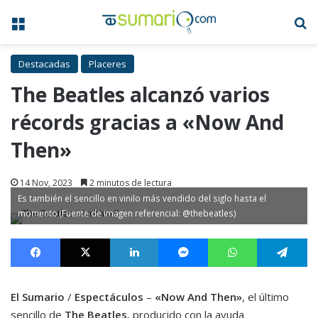
Menú
B
Destacadas
Placeres
The Beatles alcanzó varios
récords gracias a «Now And
Then»
14 Nov, 2023
2 minutos de lectura
Es también el sencillo en vinilo más vendido del siglo hasta el
momento (Fuente de imagen referencial: @thebeatles)
Facebook
X
LinkedIn
Messenger
WhatsApp
Te
El Sumario
/
Espectáculos
–
«Now And Then»
, el último
sencillo de
The Beatles
, producido con la ayuda