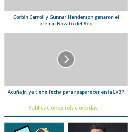
premio
Novato
del
Corbin Carroll y Gunnar Henderson ganaron el
Año
premio Novato del Año
Acuña
Jr.
ya
tiene
fecha
para
reaparecer
en
la
LVBP
Acuña Jr. ya tiene fecha para reaparecer en la LVBP
Publicaciones relacionadas