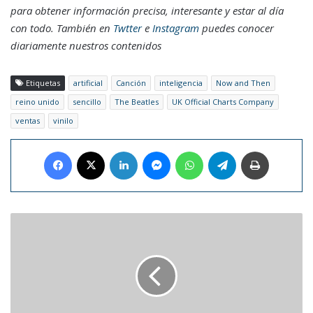
para obtener información precisa, interesante y estar al día
con todo. También en
Twtter
e
Instagram
puedes conocer
diariamente nuestros contenidos
Etiquetas
artificial
Canción
inteligencia
Now and Then
reino unido
sencillo
The Beatles
UK Official Charts Company
ventas
vinilo
Facebook
X
LinkedIn
Messenger
WhatsApp
Telegram
Imprimir
Corbin
Carroll
y
Gunnar
Henderson
ganaron
el