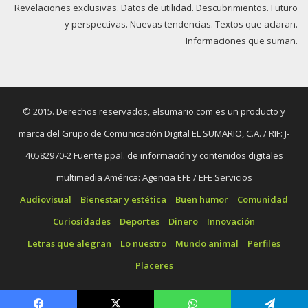
Revelaciones exclusivas. Datos de utilidad. Descubrimientos. Futuro
y perspectivas. Nuevas tendencias. Textos que aclaran.
Informaciones que suman.
© 2015. Derechos reservados, elsumario.com es un producto y
marca del Grupo de Comunicación Digital EL SUMARIO, C.A. / RIF: J-
40582970-2 Fuente ppal. de información y contenidos digitales
multimedia América: Agencia EFE / EFE Servicios
Audiovisual
Bienestar y estética
Buen humor
Comunidad
Curiosidades
Deportes
Dinero
Innovación
Letras que alegran
Lo nuestro
Mundo animal
Perfiles
Placeres