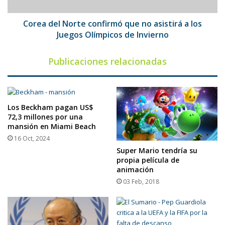
a
los
Juegos
Corea del Norte confirmó que no asistirá a los
Olímpicos
Juegos Olímpicos de Invierno
de
Invierno
Publicaciones relacionadas
Los Beckham pagan US$
72,3 millones por una
mansión en Miami Beach
16 Oct, 2024
Super Mario tendría su
propia película de
animación
03 Feb, 2018