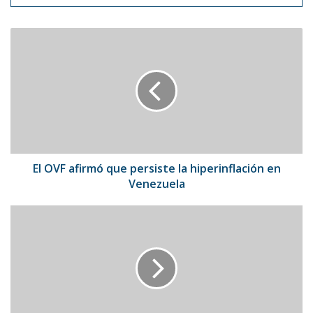
El
OVF
afirmó
que
persiste
la
hiperinflación
en
Venezuela
El OVF afirmó que persiste la hiperinflación en
Venezuela
Corea
del
Norte
confirmó
que
no
asistirá