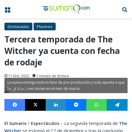
Menú
B
Destacadas
Placeres
Tercera temporada de The
Witcher ya cuenta con fecha
de rodaje
11 Ene, 2022
1 minuto de lectura
La nueva entrega está en fase de pre-producción y todo apunta a que
las grabaciones inicien en el mes de marzo
Facebook
X
LinkedIn
Messenger
WhatsApp
Te
El Sumario
/
Espectáculos
– La segunda temporada de
The
Witcher
se estrenó el 17 de diciembre y tras la conclusión