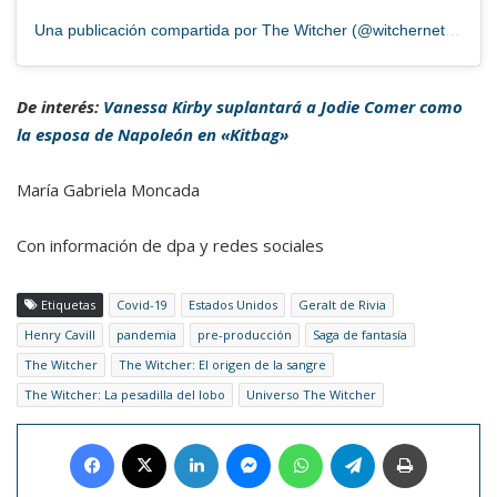
Una publicación compartida por The Witcher (@witchernetflix)
De interés:
Vanessa Kirby suplantará a Jodie Comer como
la esposa de Napoleón en «Kitbag»
María Gabriela Moncada
Con información de dpa y redes sociales
Etiquetas
Covid-19
Estados Unidos
Geralt de Rivia
Henry Cavill
pandemia
pre-producción
Saga de fantasía
The Witcher
The Witcher: El origen de la sangre
The Witcher: La pesadilla del lobo
Universo The Witcher
Facebook
X
LinkedIn
Messenger
WhatsApp
Telegram
Imprimir