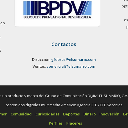
opt
ex
con
e
Contactos
s
Dirección:
gfebres@elsumario.com
Ventas:
comercial@elsumario.com
un producto y marca del Grupo de Comunicación Digital EL SUMARIO, C.A. / 
contenidos digitales multimedia América: Agencia EFE / EFE Servicios
umor
Comunidad
Curiosidades
Deportes
Dinero
Innovación
Le
Perfiles
Placeres