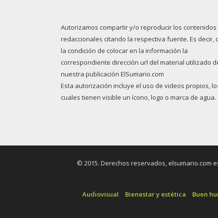
Autorizamos compartir y/o reproducir los contenidos
redaccionales citando la respectiva fuente. Es decir, 
la condición de colocar en la información la
correspondiente dirección url del material utilizado d
nuestra publicación ElSumario.com
Esta autorización incluye el uso de videos propios, lo
cuales tienen visible un ícono, logo o marca de agua.
© 2015. Derechos reservados, elsumario.com es 
Audiovisual
Bienestar y estética
Buen h