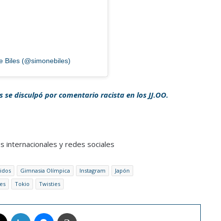
e Biles (@simonebiles)
 se disculpó por comentario racista en los JJ.OO.
s internacionales y redes sociales
idos
Gimnasia Olímpica
Instagram
Japón
es
Tokio
Twisties
book
X
LinkedIn
Messenger
Imprimir