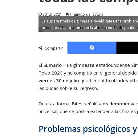
30 Jul, 2021
1 minuto de lectura
La superestrella de gimnasia reveló que tiene proble
potro, pero ahora también la afectan en suelo y salto
Facebook
Compartir
El Sumario
– La
gimnasta
estadounidense
Si
Tokio 2020 y no compitió en el general debido
viernes 30 de julio
que tiene
dificultades
«lit
las dudas sobre su regreso.
De esta forma,
Biles
señaló «
los demonios
» 
universal, que se podría extender a las finale
Problemas psicológicos y 