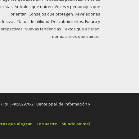
imistas. Artículos que nutren. Voces y personajes que
orientan. Consejos que protegen. Revelaciones
clusivas. Datos de utilidad. Descubrimientos. Futuro y
perspectivas. Nuevas tendencias. Textos que aclaran.
Informaciones que suman.
RIF: J-40582970-2 Fuente ppal. de información y
tras que alegran
Lo nuestro
Mundo animal