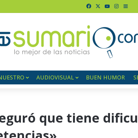
Facebook
X
YouTube
Instagr
Barr
NUESTRO
AUDIOVISUAL
BUEN HUMOR
S
eguró que tiene dific
etencias»