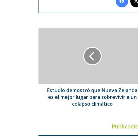
Estudio
demostró
que
Nueva
Zelanda
es
el
mejor
lugar
para
Estudio demostró que Nueva Zelanda
sobrevivir
es el mejor lugar para sobrevivir a un
a
colapso climático
un
colapso
climático
Publicaci