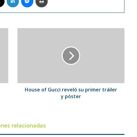
House
of
Gucci
reveló
su
primer
tráiler
y
póster
House of Gucci reveló su primer tráiler
y póster
ones relacionadas