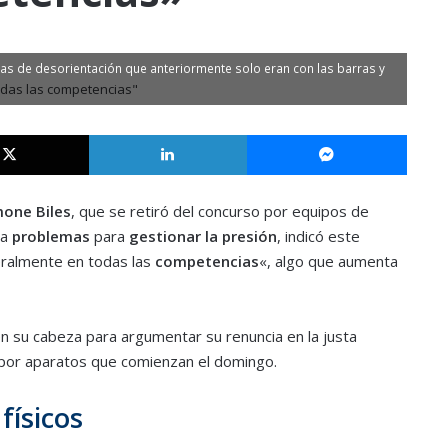
mas de desorientación que anteriormente solo eran con las barras y
X
LinkedIn
Messe
mone Biles
, que se retiró del concurso por equipos de
 a
problemas
para
gestionar la presión
, indicó este
eralmente en todas las
competencias
«, algo que aumenta
en su cabeza para argumentar su renuncia en la justa
s por aparatos que comienzan el domingo.
físicos