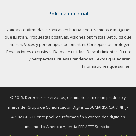
Política editorial
Noticias confirmadas. Crónicas en buena onda. Sonidos e imágenes
que ilustran. Propuestas positivas. Visiones optimistas. Artículos que
nutren. Voces y personajes que orientan. Consejos que protegen.
Revelaciones exclusivas. Datos de utilidad. Descubrimientos. Futuro
y perspectivas. Nuevas tendencias. Textos que aclaran.
Informaciones que suman.
© 2015. Derechos reservados, elsumario.com es un producto y
marca del Grupo de Comunicación Digital EL SUMARIO, C.A. / RIF: J-
40582970-2 Fuente ppal. de información y contenidos digitales
multimedia América: Agencia EFE / EFE Servicios