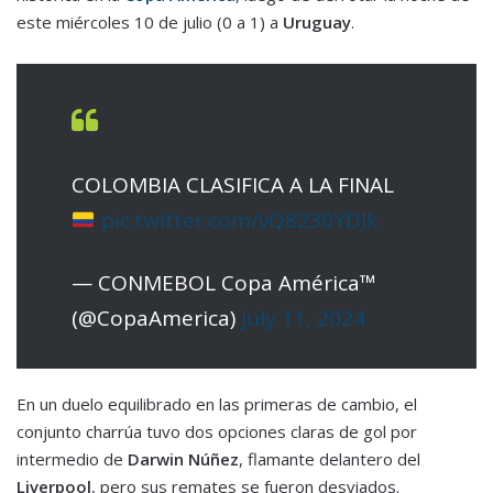
este miércoles 10 de julio (0 a 1) a
Uruguay
.
COLOMBIA CLASIFICA A LA FINAL
pic.twitter.com/vQ8230YDJk
— CONMEBOL Copa América™️
(@CopaAmerica)
July 11, 2024
En un duelo equilibrado en las primeras de cambio, el
conjunto charrúa tuvo dos opciones claras de gol por
intermedio de
Darwin Núñez
, flamante delantero del
Liverpool
, pero sus remates se fueron desviados.