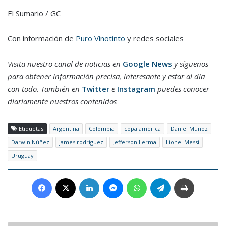
El Sumario / GC
Con información de
Puro Vinotinto
y redes sociales
Visita nuestro canal de noticias en
Google News
y síguenos
para obtener información precisa, interesante y estar al día
con todo. También en
Twitter
e
Instagram
puedes conocer
diariamente nuestros contenidos
Etiquetas
Argentina
Colombia
copa américa
Daniel Muñoz
Darwin Núñez
james rodriguez
Jefferson Lerma
Lionel Messi
Uruguay
Facebook
X
LinkedIn
Messenger
WhatsApp
Telegram
Imprimir