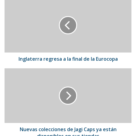
Inglaterra
regresa
a
la
final
de
la
Eurocopa
Inglaterra regresa a la final de la Eurocopa
Nuevas
colecciones
de
Jagi
Caps
ya
están
disponibles
en
sus
Nuevas colecciones de Jagi Caps ya están
tiendas