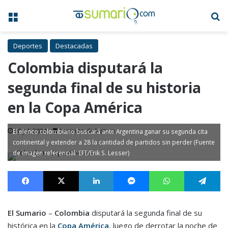
Menú
B
Deportes
Destacadas
Colombia disputará la
segunda final de su historia
en la Copa América
10 Jul, 2024
1 minuto de lectura
El elenco colombiano buscará ante Argentina ganar su segunda cita
continental y extender a 28 la cantidad de partidos sin perder (Fuente
de imagen referencial: EFE/Erik S. Lesser)
Facebook
X
LinkedIn
Messenger
WhatsApp
Te
El Sumario
–
Colombia
disputará la segunda final de su
histórica en la
Copa América
, luego de derrotar la noche de